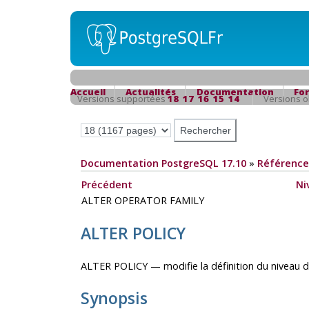
Accueil
Actualités
Documentation
Fo
Versions supportées
18
17
16
15
14
Versions 
Documentation PostgreSQL 17.10
»
Référence
Précédent
Ni
ALTER OPERATOR FAMILY
ALTER POLICY
ALTER POLICY — modifie la définition du niveau d'
Synopsis