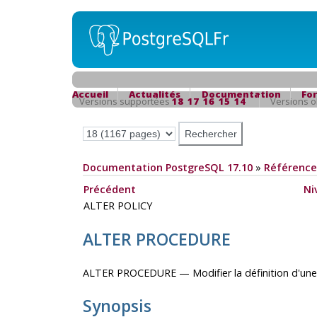
Accueil
Actualités
Documentation
Fo
Versions supportées
18
17
16
15
14
Versions 
Documentation PostgreSQL 17.10
»
Référence
Précédent
Ni
ALTER POLICY
ALTER PROCEDURE
ALTER PROCEDURE — Modifier la définition d'une
Synopsis