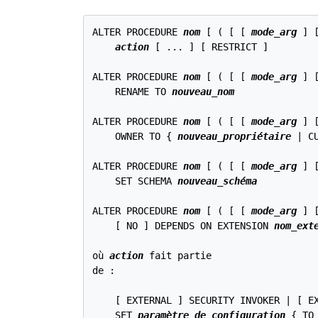
ALTER PROCEDURE 
nom
 [ ( [ [ 
mode_arg
 ] 
action
 [ ... ] [ RESTRICT ]

ALTER PROCEDURE 
nom
 [ ( [ [ 
mode_arg
 ] 
    RENAME TO 
nouveau_nom
ALTER PROCEDURE 
nom
 [ ( [ [ 
mode_arg
 ] 
    OWNER TO { 
nouveau_propriétaire
 | C
ALTER PROCEDURE 
nom
 [ ( [ [ 
mode_arg
 ] 
    SET SCHEMA 
nouveau_schéma
ALTER PROCEDURE 
nom
 [ ( [ [ 
mode_arg
 ] 
    [ NO ] DEPENDS ON EXTENSION 
nom_ext
où 
action
 fait partie

de :
    [ EXTERNAL ] SECURITY INVOKER | [ EX
    SET 
paramètre_de_configuration
 { TO