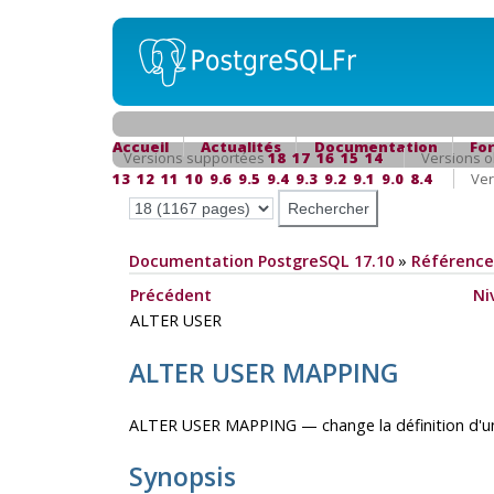
Accueil
Actualités
Documentation
Fo
Versions supportées
18
17
16
15
14
Versions o
13
12
11
10
9.6
9.5
9.4
9.3
9.2
9.1
9.0
8.4
Ver
Documentation PostgreSQL 17.10
»
Référence
Précédent
Ni
ALTER USER
ALTER USER MAPPING
ALTER USER MAPPING — change la définition d'une
Synopsis