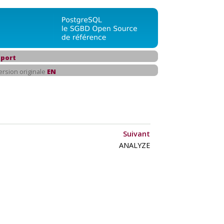
port
ersion originale
EN
Suivant
ANALYZE