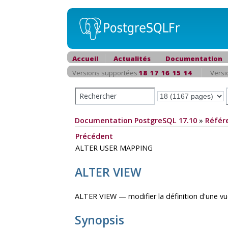
Accueil
Actualités
Documentation
Versions supportées
18
17
16
15
14
Versi
Documentation PostgreSQL 17.10
»
Référ
Précédent
ALTER USER MAPPING
ALTER VIEW
ALTER VIEW — modifier la définition d'une v
Synopsis