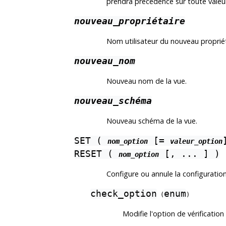
prendra précédence sur toute valeur
nouveau_propriétaire
Nom utilisateur du nouveau propriét
nouveau_nom
Nouveau nom de la vue.
nouveau_schéma
Nouveau schéma de la vue.
SET (
[=
nom_option
valeur_option
RESET (
[, ... ] )
nom_option
Configure ou annule la configuratio
check_option
enum
(
)
Modifie l'option de vérificatio