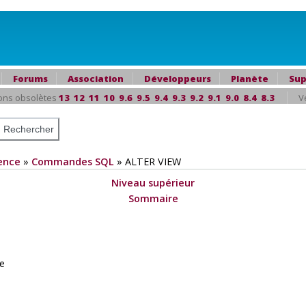
Forums
Association
Développeurs
Planète
Sup
ons obsolètes
13
12
11
10
9.6
9.5
9.4
9.3
9.2
9.1
9.0
8.4
8.3
V
ence
»
Commandes SQL
»
ALTER VIEW
Niveau supérieur
Sommaire
ue