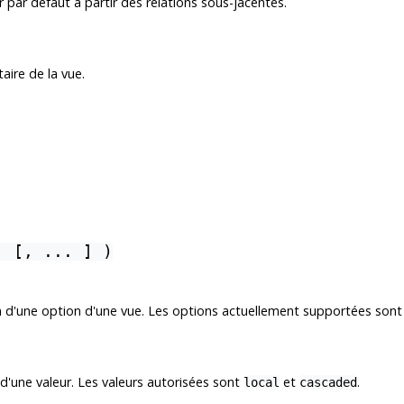
 par défaut à partir des relations sous-jacentes.
aire de la vue.
] [, ... ] )
n d'une option d'une vue. Les options actuellement supportées sont 
n d'une valeur. Les valeurs autorisées sont
et
.
local
cascaded