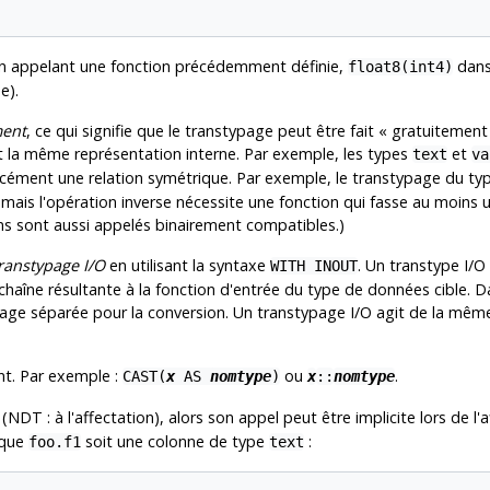
n appelant une fonction précédemment définie,
dans
float8(int4)
e).
ment
, ce qui signifie que le transtypage peut être fait
«
gratuitement
t la même représentation interne. Par exemple, les types
et
text
va
forcément une relation symétrique. Par exemple, le transtypage du t
mais l'opération inverse nécessite une fonction qui fasse au moins 
ns sont aussi appelés binairement compatibles.)
ranstypage I/O
en utilisant la syntaxe
. Un transtype I/O
WITH INOUT
haîne résultante à la fonction d'entrée du type de données cible. Da
typage séparée pour la conversion. Un transtypage I/O agit de la mê
nt. Par exemple :
ou
.
CAST(
x
AS
nomtype
)
x
::
nomtype
(NDT : à l'affectation), alors son appel peut être implicite lors de l
 que
soit une colonne de type
:
foo.f1
text