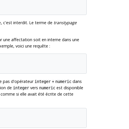
e, c'est interdit. Le terme de
transtypage
ar une affectation soit en interne dans une
xemple, voici une requête :
te pas d'opérateur
dans
integer
+
numeric
sion de
vers
est disponible
integer
numeric
e comme si elle avait été écrite de cette