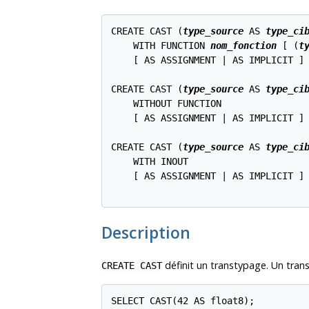
CREATE CAST (
type_source
 AS 
type_ci
    WITH FUNCTION 
nom_fonction
 [ (
t
    [ AS ASSIGNMENT | AS IMPLICIT ]

CREATE CAST (
type_source
 AS 
type_ci
    WITHOUT FUNCTION

    [ AS ASSIGNMENT | AS IMPLICIT ]

CREATE CAST (
type_source
 AS 
type_ci
    WITH INOUT

    [ AS ASSIGNMENT | AS IMPLICIT ]

Description
définit un transtypage. Un tran
CREATE CAST
SELECT CAST(42 AS float8);
