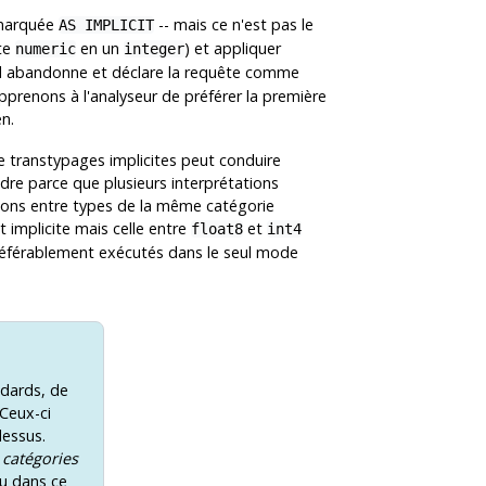
t marquée
-- mais ce n'est pas le
AS IMPLICIT
nte
en un
) et appliquer
numeric
integer
, il abandonne et déclare la requête comme
pprenons à l'analyseur de préférer la première
en.
e transtypages implicites peut conduire
dre parce que plusieurs interprétations
tions entre types de la même catégorie
 implicite mais celle entre
et
float8
int4
référablement exécutés dans le seul mode
ndards, de
 Ceux-ci
dessus.
s
catégories
du dans ce