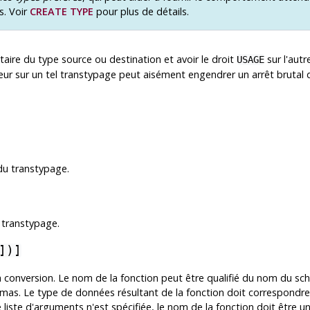
s. Voir
CREATE TYPE
pour plus de détails.
étaire du type source ou destination et avoir le droit
sur l'autr
USAGE
ur sur un tel transtypage peut aisément engendrer un arrêt brutal d
u transtypage.
 transtypage.
])]
la conversion. Le nom de la fonction peut être qualifié du nom du sché
mas. Le type de données résultant de la fonction doit correspondre
e liste d'arguments n'est spécifiée, le nom de la fonction doit être