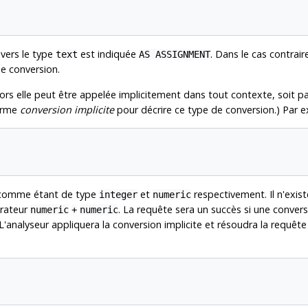
vers le type
est indiquée
. Dans le cas contrair
text
AS ASSIGNMENT
de conversion.
lors elle peut être appelée implicitement dans tout contexte, soit p
terme
conversion implicite
pour décrire ce type de conversion.) Par e
s comme étant de type
et
respectivement. Il n'exis
integer
numeric
érateur
. La requête sera un succès si une conver
numeric
+
numeric
. L'analyseur appliquera la conversion implicite et résoudra la requêt