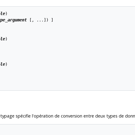
ble
)

ype_argument
 [, ...]) ]

ble
)

ble
)

stypage spécifie l'opération de conversion entre deux types de donn