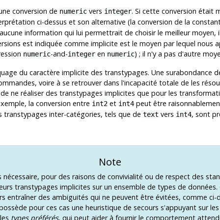
 une conversion de
vers
. Si cette conversion étai
numeric
integer
interprétation ci-dessus et son alternative (la conversion de la consta
 aucune information qui lui permettrait de choisir le meilleur moyen
rsions est indiquée comme implicite est le moyen par lequel nous a
pression
-and-
en
) ; il n'y a pas d'autre moy
numeric
integer
numeric
arquage du caractère implicite des transtypages. Une surabondance d
mmandes, voire à se retrouver dans l'incapacité totale de les résou
 de ne réaliser des transtypages implicites que pour les transforma
 exemple, la conversion entre
et
peut être raisonnablement
int2
int4
s transtypages inter-catégories, tels que de
vers
, sont p
text
int4
Note
is nécessaire, pour des raisons de convivialité ou de respect des sta
sieurs transtypages implicites sur un ensemble de types de données.
rs entraîner des ambiguités qui ne peuvent être évitées, comme ci-
 possède pour ces cas une heuristique de secours s'appuyant sur le
les
types préférés
, qui peut aider à fournir le comportement atten