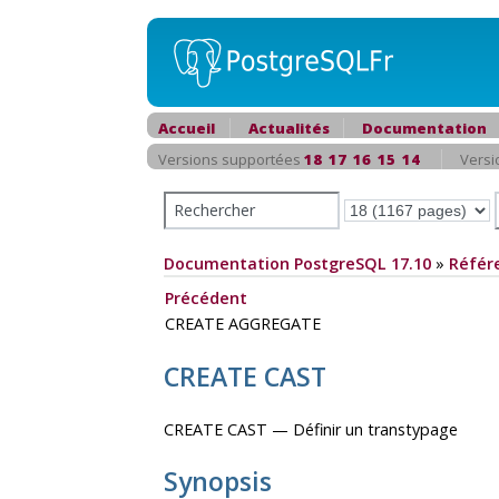
Accueil
Actualités
Documentation
Versions supportées
18
17
16
15
14
Versi
Documentation PostgreSQL 17.10
»
Référ
Précédent
CREATE AGGREGATE
CREATE CAST
CREATE CAST — Définir un transtypage
Synopsis