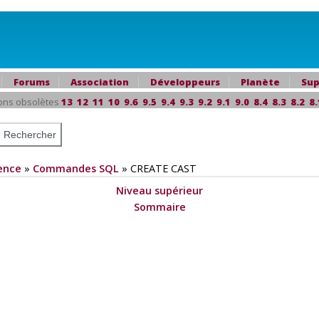
Forums
Association
Développeurs
Planète
Sup
ons obsolètes
13
12
11
10
9.6
9.5
9.4
9.3
9.2
9.1
9.0
8.4
8.3
8.2
8.
ence
»
Commandes SQL
»
CREATE CAST
Niveau supérieur
Sommaire