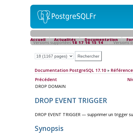
Accueil
Actualités
Documentation
Fo
Versions supportées
18
17
16
15
14
Versions 
Documentation PostgreSQL 17.10
»
Référence
Précédent
Ni
DROP DOMAIN
DROP EVENT TRIGGER
DROP EVENT TRIGGER — supprimer un trigger s
Synopsis