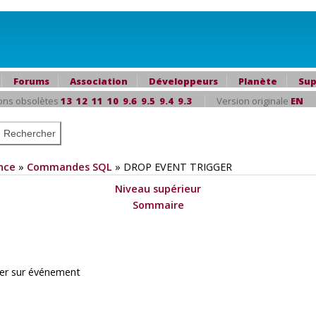
Forums
Association
Développeurs
Planète
Sup
ons obsolètes
13
12
11
10
9.6
9.5
9.4
9.3
Version originale
EN
nce
»
Commandes SQL
»
DROP EVENT TRIGGER
Niveau supérieur
Sommaire
er sur événement