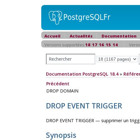
Accueil
Actualités
Documentation
Versions supportées
18
17
16
15
14
Versi
Documentation PostgreSQL 18.4
»
Référe
Précédent
DROP DOMAIN
DROP EVENT TRIGGER
DROP EVENT TRIGGER — supprimer un trigg
Synopsis