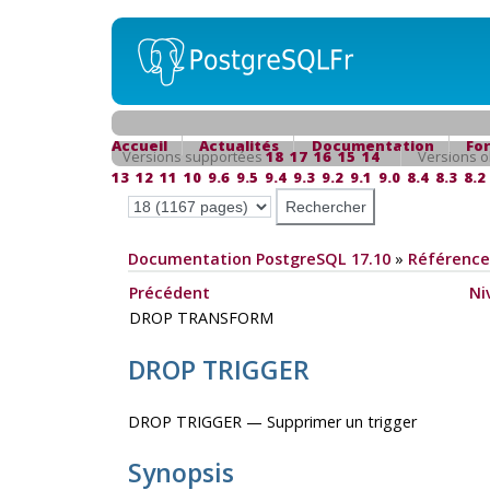
Accueil
Actualités
Documentation
Fo
Versions supportées
18
17
16
15
14
Versions o
13
12
11
10
9.6
9.5
9.4
9.3
9.2
9.1
9.0
8.4
8.3
8.2
Documentation PostgreSQL 17.10
»
Référence
Précédent
Ni
DROP TRANSFORM
DROP TRIGGER
DROP TRIGGER — Supprimer un trigger
Synopsis