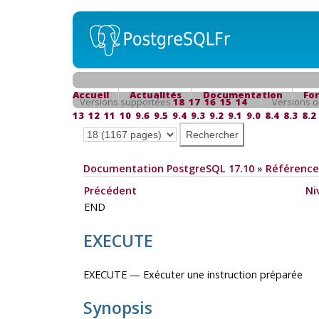
Accueil
Actualités
Documentation
Fo
Versions supportées
18
17
16
15
14
Versions o
13
12
11
10
9.6
9.5
9.4
9.3
9.2
9.1
9.0
8.4
8.3
8.2
Documentation PostgreSQL 17.10
»
Référence
Précédent
Ni
END
EXECUTE
EXECUTE — Exécuter une instruction préparée
Synopsis