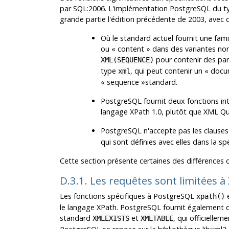
par SQL:2006. L'implémentation
PostgreSQL
du ty
grande partie l'édition précédente de 2003, avec q
Où le standard actuel fournit une fa
ou
«
content
»
dans des variantes no
pour contenir des par
XML(SEQUENCE)
type
, qui peut contenir un
«
docu
xml
«
sequence
»
standard.
PostgreSQL
fournit deux fonctions int
langage XPath 1.0, plutôt que XML Qu
PostgreSQL
n'accepte pas les clause
qui sont définies avec elles dans la s
Cette section présente certaines des différences d
D.3.1. Les requêtes sont limitées à
Les fonctions spécifiques à
PostgreSQL
xpath()
le langage XPath.
PostgreSQL
fournit également d
standard
et
, qui officiellem
XMLEXISTS
XMLTABLE