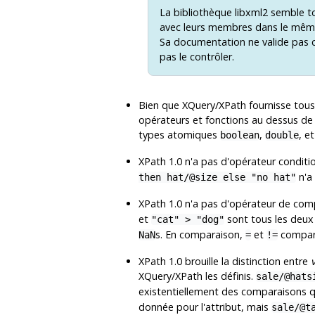
La bibliothèque
libxml2
semble to
avec leurs membres dans le même 
Sa documentation ne valide pas 
pas le contrôler.
Bien que XQuery/XPath fournisse tou
opérateurs et fonctions au dessus de 
types atomiques
,
, e
boolean
double
XPath 1.0 n'a pas d'opérateur conditi
n'a 
then hat/@size else "no hat"
XPath 1.0 n'a pas d'opérateur de comp
et
sont tous les deux
"cat" > "dog"
s. En comparaison,
et
compare
NaN
=
!=
XPath 1.0 brouille la distinction entre
XQuery/XPath les définis.
sale/@hats
existentiellement des comparaisons qua
donnée pour l'attribut, mais
sale/@t