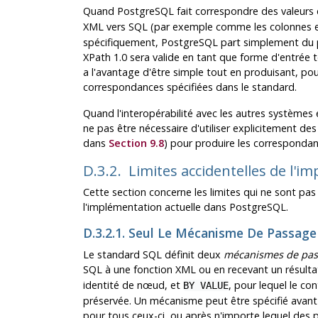
Quand
PostgreSQL
fait correspondre des valeur
XML vers SQL (par exemple comme les colonnes e
spécifiquement,
PostgreSQL
part simplement du p
XPath 1.0 sera valide en tant que forme d'entrée
a l'avantage d'être simple tout en produisant, po
correspondances spécifiées dans le standard.
Quand l'interopérabilité avec les autres systèmes
ne pas être nécessaire d'utiliser explicitement de
dans
Section 9.8
) pour produire les corresponda
D.3.2. Limites accidentelles de l'
Cette section concerne les limites qui ne sont pas
l'implémentation actuelle dans
PostgreSQL
.
D.3.2.1. Seul Le Mécanisme De Passag
Le standard SQL définit deux
mécanismes de pas
SQL à une fonction XML ou en recevant un résulta
identité de nœud, et
, pour lequel le c
BY VALUE
préservée. Un mécanisme peut être spécifié avan
pour tous ceux-ci, ou après n'importe lequel des