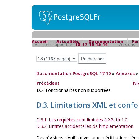
Accueil
Actualités
Documentation
Fo
Versions supportées
18
17
16
15
14
Versions 
Documentation PostgreSQL 17.10
»
Annexes
Précédent
Ni
D.2. Fonctionnalités non supportées
D.3. Limitations XML et con
D.3.1. Les requêtes sont limitées à XPath 1.0
D.3.2. Limites accidentelles de l'implémentation
Des révisions significatives aux spécifications li