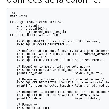
int

main(void)

{

EXEC SQL BEGIN DECLARE SECTION;

    int  d_count;

    char d_data[1024];

    int  d_returned_octet_length;

EXEC SQL END DECLARE SECTION;

    EXEC SQL CONNECT TO testdb AS con1 USER testuser;

    EXEC SQL ALLOCATE DESCRIPTOR d;

    /* Déclarer un curseur, l'ouvrir, et assigner un descr
    EXEC SQL DECLARE cur CURSOR FOR SELECT current_databas
    EXEC SQL OPEN cur;

    EXEC SQL FETCH NEXT FROM cur INTO SQL DESCRIPTOR d;

    /* Récupérer le nombre total de colonnes */

    EXEC SQL GET DESCRIPTOR d :d_count = COUNT;

    printf("d_count                 = %d\n", d_count);

    /* Récupérer la longueur d'une colonne retournée */

    EXEC SQL GET DESCRIPTOR d VALUE 1 :d_returned_octet_le
    printf("d_returned_octet_length = %d\n", d_returned_oc
    /* Récupérer la colonne retournée en tant que chaîne */
    EXEC SQL GET DESCRIPTOR d VALUE 1 :d_data = DATA;

    printf("d_data                  = %s\n", d_data);

    /* Fermer */

    EXEC SQL CLOSE cur;
