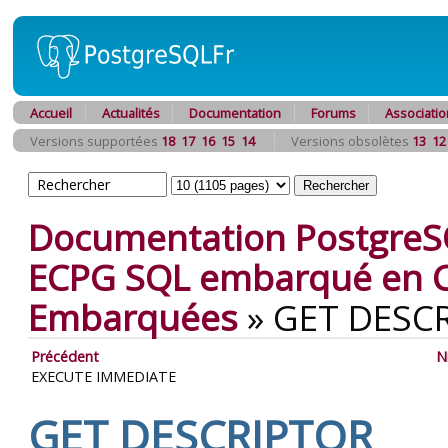
Accueil
Actualités
Documentation
Forums
Associatio
Versions supportées
18
17
16
15
14
Versions obsolètes
13
12
Documentation PostgreS
ECPG
SQL
embarqué en 
Embarquées
»
GET DESC
Précédent
N
EXECUTE IMMEDIATE
GET DESCRIPTOR