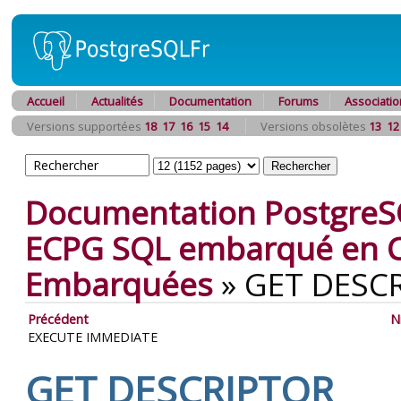
Accueil
Actualités
Documentation
Forums
Associatio
Versions supportées
18
17
16
15
14
Versions obsolètes
13
12
Documentation PostgreS
ECPG
SQL
embarqué en 
Embarquées
»
GET DESC
Précédent
N
EXECUTE IMMEDIATE
GET DESCRIPTOR