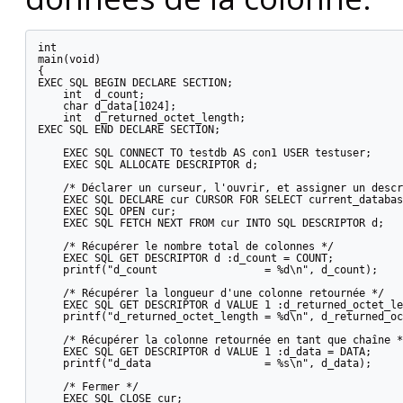
int

main(void)

{

EXEC SQL BEGIN DECLARE SECTION;

    int  d_count;

    char d_data[1024];

    int  d_returned_octet_length;

EXEC SQL END DECLARE SECTION;

    EXEC SQL CONNECT TO testdb AS con1 USER testuser;

    EXEC SQL ALLOCATE DESCRIPTOR d;

    /* Déclarer un curseur, l'ouvrir, et assigner un descr
    EXEC SQL DECLARE cur CURSOR FOR SELECT current_databas
    EXEC SQL OPEN cur;

    EXEC SQL FETCH NEXT FROM cur INTO SQL DESCRIPTOR d;

    /* Récupérer le nombre total de colonnes */

    EXEC SQL GET DESCRIPTOR d :d_count = COUNT;

    printf("d_count                 = %d\n", d_count);

    /* Récupérer la longueur d'une colonne retournée */

    EXEC SQL GET DESCRIPTOR d VALUE 1 :d_returned_octet_le
    printf("d_returned_octet_length = %d\n", d_returned_oc
    /* Récupérer la colonne retournée en tant que chaîne */
    EXEC SQL GET DESCRIPTOR d VALUE 1 :d_data = DATA;

    printf("d_data                  = %s\n", d_data);

    /* Fermer */

    EXEC SQL CLOSE cur;
