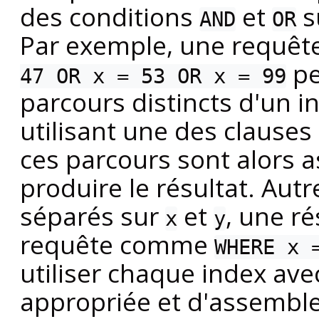
des conditions
et
s
AND
OR
Par exemple, une requê
pe
47 OR x = 53 OR x = 99
parcours distincts d'un i
utilisant une des clauses
ces parcours sont alors 
produire le résultat. Autr
séparés sur
et
, une r
x
y
requête comme
WHERE x 
utiliser chaque index ave
appropriée et d'assembler