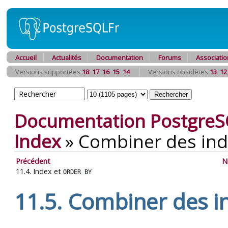
Accueil
Actualités
Documentation
Forums
Associatio
Versions supportées
18
17
16
15
14
Versions obsolètes
13
12
Documentation PostgreS
Index
»
Combiner des ind
Précédent
N
11.4. Index et
ORDER BY
11.5. Combiner des i