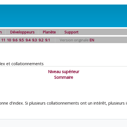
n
Développeurs
Planète
Support
11
10
9.6
9.5
9.4
9.3
9.2
9.1
Version originale
EN
dex et collationnements
Niveau supérieur
Sommaire
e d'index. Si plusieurs collationnements ont un intérêt, plusieurs 