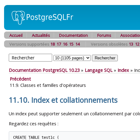
Accueil
Actualités
Documentation
Forums
Associatio
Versions supportées
18
17
16
15
14
Versions obsolètes
13
12
Documentation PostgreSQL 10.23
»
Langage SQL
»
Index
»
In
Précédent
11.9. Classes et familles d'opérateurs
11.10. Index et collationnements
Un index peut supporter seulement un collationnement par colonn
Regardez ces requêtes :
CREATE TABLE test1c (
