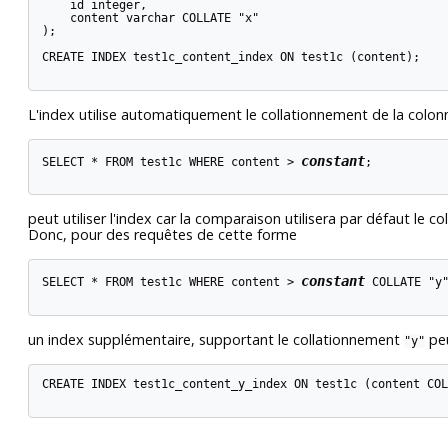
    id integer,

    content varchar COLLATE "x"

);

CREATE INDEX test1c_content_index ON test1c (content);

L'index utilise automatiquement le collationnement de la colo
constant
SELECT * FROM test1c WHERE content > 
;

peut utiliser l'index car la comparaison utilisera par défaut le
Donc, pour des requêtes de cette forme
constant
SELECT * FROM test1c WHERE content > 
 COLLATE "y"
un index supplémentaire, supportant le collationnement
peu
"y"
CREATE INDEX test1c_content_y_index ON test1c (content COL