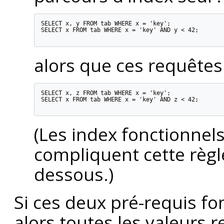
SELECT x, y FROM tab WHERE x = 'key';

SELECT x FROM tab WHERE x = 'key' AND y < 42;

alors que ces requêtes
SELECT x, z FROM tab WHERE x = 'key';

SELECT x FROM tab WHERE x = 'key' AND z < 42;

(Les index fonctionnels
compliquent cette règl
dessous.)
Si ces deux pré-requis f
alors toutes les valeurs 