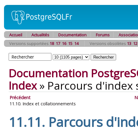
Accueil
Actualités
Documentation
Forums
Associatio
Versions supportées
18
17
16
15
14
Versions obsolètes
13
12
Documentation PostgreS
Index
»
Parcours d'index 
Précédent
N
11.10. Index et collationnements
11.11. Parcours d'ind