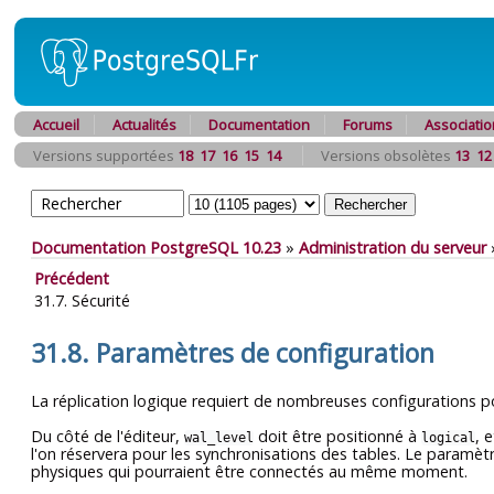
Accueil
Actualités
Documentation
Forums
Associatio
Versions supportées
18
17
16
15
14
Versions obsolètes
13
12
Documentation PostgreSQL 10.23
»
Administration du serveur
Précédent
31.7. Sécurité
31.8. Paramètres de configuration
La réplication logique requiert de nombreuses configurations p
Du côté de l'éditeur,
doit être positionné à
, 
wal_level
logical
l'on réservera pour les synchronisations des tables. Le paramèt
physiques qui pourraient être connectés au même moment.