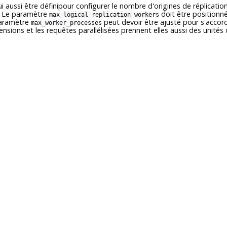
ui aussi être définipour configurer le nombre d'origines de réplicatio
. Le paramètre
doit être positionn
max_logical_replication_workers
 paramètre
peut devoir être ajusté pour s'accor
max_worker_processes
ensions et les requêtes parallélisées prennent elles aussi des unités