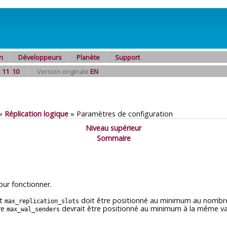
n
Développeurs
Planète
Support
11
10
Version originale
EN
»
Réplication logique
»
Paramètres de configuration
Niveau supérieur
Sommaire
our fonctionner.
et
doit être positionné au minimum au nombre
max_replication_slots
re
devrait être positionné au minimum à la même v
max_wal_senders