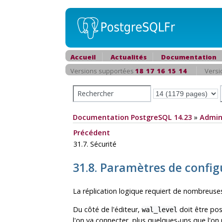
Accueil
Actualités
Documentation
Versions supportées
18
17
16
15
14
Versi
Documentation PostgreSQL 14.23
»
Admin
Précédent
31.7. Sécurité
31.8. Paramètres de config
La réplication logique requiert de nombreuse
Du côté de l'éditeur,
doit être pos
wal_level
l'on va connecter, plus quelques-uns que l'on