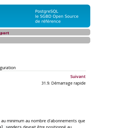
port
guration
Suivant
31.9. Démarrage rapide
né au minimum au nombre d'abonnements que
devrait être positionné au
al_senders