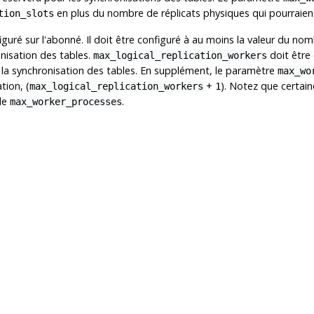
en plus du nombre de réplicats physiques qui pourrai
tion_slots
iguré sur l'abonné. Il doit être configuré à au moins la valeur du no
onisation des tables.
doit être
max_logical_replication_workers
ur la synchronisation des tables. En supplément, le paramètre
max_wo
tion, (
+
). Notez que certain
max_logical_replication_workers
1
 de
.
max_worker_processes