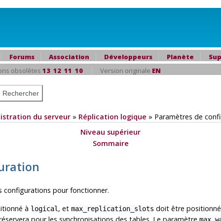
Forums
Association
Développeurs
Planète
Sup
ons obsolètes
13
12
11
10
Version originale
EN
istration du serveur
»
Réplication logique
»
Paramètres de confi
Niveau supérieur
Sommaire
uration
s configurations pour fonctionner.
itionné à
, et
doit être position
logical
max_replication_slots
 réservera pour les synchronisations des tables. Le paramètre
max_w