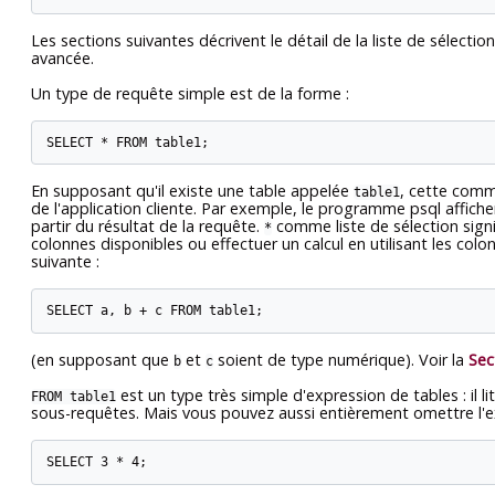
Les sections suivantes décrivent le détail de la liste de sélectio
avancée.
Un type de requête simple est de la forme :
SELECT * FROM table1;
En supposant qu'il existe une table appelée
, cette comma
table1
de l'application cliente. Par exemple, le programme
psql
affiche
partir du résultat de la requête.
comme liste de sélection signi
*
colonnes disponibles ou effectuer un calcul en utilisant les col
suivante :
SELECT a, b + c FROM table1;
(en supposant que
et
soient de type numérique). Voir la
Sec
b
c
est un type très simple d'expression de tables : il 
FROM table1
sous-requêtes. Mais vous pouvez aussi entièrement omettre l'e
SELECT 3 * 4;