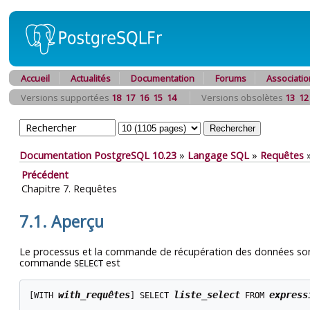
Accueil
Actualités
Documentation
Forums
Associatio
Versions supportées
18
17
16
15
14
Versions obsolètes
13
12
Documentation PostgreSQL 10.23
»
Langage SQL
»
Requêtes
Précédent
Chapitre 7. Requêtes
7.1. Aperçu
Le processus et la commande de récupération des données so
commande
est
SELECT
with_requêtes
liste_select
express
[
WITH 
] SELECT 
 FROM 