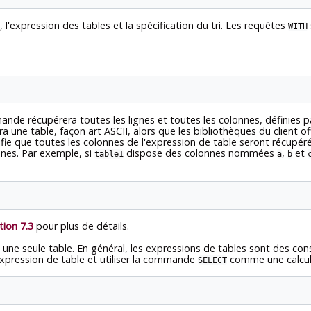
n, l'expression des tables et la spécification du tri. Les requêtes
WITH
nde récupérera toutes les lignes et toutes les colonnes, définies par
ra une table, façon art ASCII, alors que les bibliothèques du client of
fie que toutes les colonnes de l'expression de table seront récupér
onnes. Par exemple, si
dispose des colonnes nommées
,
et
table1
a
b
tion 7.3
pour plus de détails.
lit une seule table. En général, les expressions de tables sont des c
xpression de table et utiliser la commande
comme une calcula
SELECT