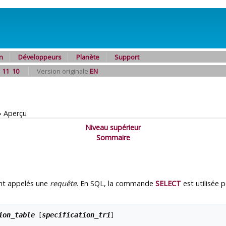
n
Développeurs
Planète
Support
11
10
Version originale
EN
»
Aperçu
Niveau supérieur
Sommaire
nt appelés une
requête
. En SQL, la commande
SELECT
est utilisée 
ion_table
specification_tri
 [
]
