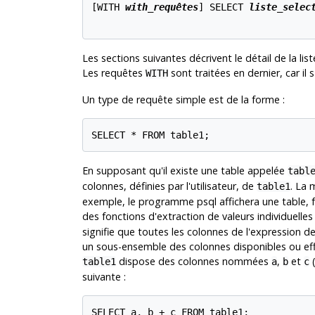
[
WITH 
with_requêtes
] SELECT 
liste_selec
Les sections suivantes décrivent le détail de la list
Les requêtes
sont traitées en dernier, car il 
WITH
Un type de requête simple est de la forme :
SELECT * FROM table1;
En supposant qu'il existe une table appelée
tabl
colonnes, définies par l'utilisateur, de
. La 
table1
exemple, le programme
psql
affichera une table, f
des fonctions d'extraction de valeurs individuelles
signifie que toutes les colonnes de l'expression de
un sous-ensemble des colonnes disponibles ou effec
dispose des colonnes nommées
,
et
(
table1
a
b
c
suivante :
SELECT a, b + c FROM table1;