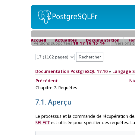
Accueil
Actualités
Documentation
Fo
Versions supportées
18
17
16
15
14
Versions 
Documentation PostgreSQL 17.10
»
Langage 
Précédent
Ni
Chapitre 7. Requêtes
7.1. Aperçu
Le processus et la commande de récupération d
est utilisée pour spécifier des requêtes.
SELECT