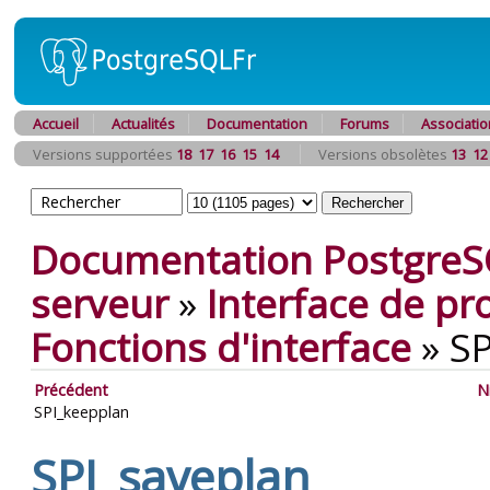
Accueil
Actualités
Documentation
Forums
Associatio
Versions supportées
18
17
16
15
14
Versions obsolètes
13
12
Documentation PostgreS
serveur
»
Interface de p
Fonctions d'interface
»
SP
Précédent
N
SPI_keepplan
SPI_saveplan