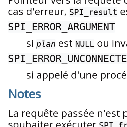
cas d'erreur,
e
SPI_result
SPI_ERROR_ARGUMENT
si
est
ou inv
plan
NULL
SPI_ERROR_UNCONNECTE
si appelé d'une proc
Notes
La requête passée n'est 
souhaiter exécuter
SPI_f