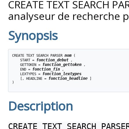
CREATE TEXT SEARCH PARS
analyseur de recherche p
Synopsis
nom
CREATE TEXT SEARCH PARSER 
 (

fonction_debut
    START = 
 ,

function_gettoken
    GETTOKEN = 
 ,

fonction_fin
    END = 
 ,

fonction_lextypes
    LEXTYPES = 
fonction_headline
    [, HEADLINE = 
 ]

)

Description
CREATE TEXT SEARCH PARSE