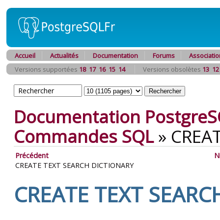
Accueil
Actualités
Documentation
Forums
Associatio
Versions supportées
18
17
16
15
14
Versions obsolètes
13
12
Documentation PostgreS
Commandes SQL
»
CREAT
Précédent
N
CREATE TEXT SEARCH DICTIONARY
CREATE TEXT SEARC