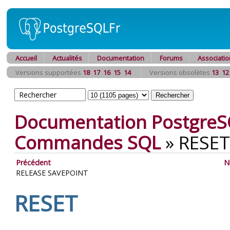
Accueil
Actualités
Documentation
Forums
Associatio
Versions supportées
18
17
16
15
14
Versions obsolètes
13
12
Documentation PostgreS
Commandes SQL
»
RESET
Précédent
N
RELEASE SAVEPOINT
RESET