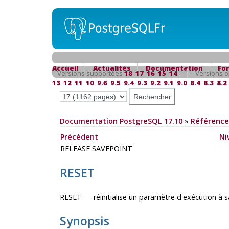
Accueil
Actualités
Documentation
Fo
Versions supportées
18
17
16
15
14
Versions o
13
12
11
10
9.6
9.5
9.4
9.3
9.2
9.1
9.0
8.4
8.3
8.2
Documentation PostgreSQL 17.10
»
Référence
Précédent
Ni
RELEASE SAVEPOINT
RESET
RESET — réinitialise un paramètre d'exécution à s
Synopsis