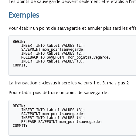
Les points de sauvegarde peuvent seulement être établis à l'int
Exemples
Pour établir un point de sauvegarde et annuler plus tard les 
BEGIN;

    INSERT INTO table1 VALUES (1);

    SAVEPOINT mon_pointsauvegarde;

    INSERT INTO table1 VALUES (2);

    ROLLBACK TO SAVEPOINT mon_pointsauvegarde;

    INSERT INTO table1 VALUES (3);

COMMIT;

La transaction ci-dessus insère les valeurs 1 et 3, mais pas 2.
Pour établir puis détruire un point de sauvegarde :
BEGIN;

    INSERT INTO table1 VALUES (3);

    SAVEPOINT mon_pointsauvegarde;

    INSERT INTO table1 VALUES (4);

    RELEASE SAVEPOINT mon_pointsauvegarde;

COMMIT;
