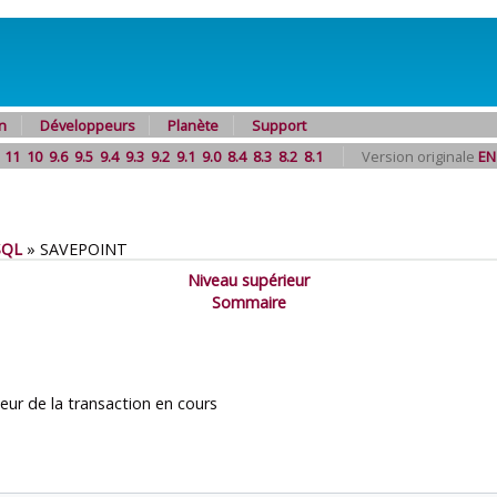
n
Développeurs
Planète
Support
11
10
9.6
9.5
9.4
9.3
9.2
9.1
9.0
8.4
8.3
8.2
8.1
Version originale
EN
SQL
»
SAVEPOINT
Niveau supérieur
Sommaire
ur de la transaction en cours