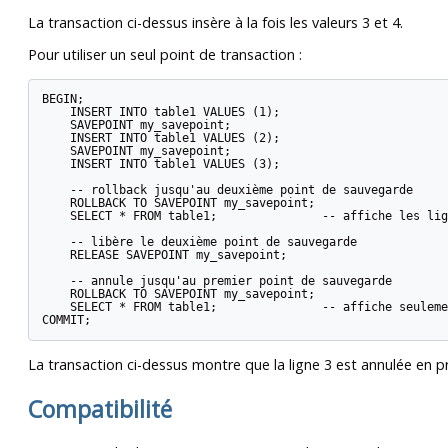
La transaction ci-dessus insère à la fois les valeurs 3 et 4.
Pour utiliser un seul point de transaction :
BEGIN;

    INSERT INTO table1 VALUES (1);

    SAVEPOINT my_savepoint;

    INSERT INTO table1 VALUES (2);

    SAVEPOINT my_savepoint;

    INSERT INTO table1 VALUES (3);

    -- rollback jusqu'au deuxième point de sauvegarde

    ROLLBACK TO SAVEPOINT my_savepoint;

    SELECT * FROM table1;               -- affiche les lig
    -- libère le deuxième point de sauvegarde

    RELEASE SAVEPOINT my_savepoint;

    -- annule jusqu'au premier point de sauvegarde

    ROLLBACK TO SAVEPOINT my_savepoint;

    SELECT * FROM table1;               -- affiche seuleme
La transaction ci-dessus montre que la ligne 3 est annulée en pre
Compatibilité