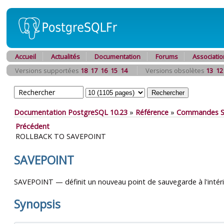
Accueil
Actualités
Documentation
Forums
Associatio
Versions supportées
18
17
16
15
14
Versions obsolètes
13
12
Documentation PostgreSQL 10.23
»
Référence
»
Commandes 
Précédent
ROLLBACK TO SAVEPOINT
SAVEPOINT
SAVEPOINT — définit un nouveau point de sauvegarde à l'intérie
Synopsis