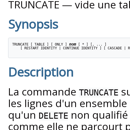
TRUNCATE — vide une tab
Synopsis
nom
TRUNCATE [ TABLE ] [ ONLY ] 
 [ * ] [, ... ]

    [ RESTART IDENTITY | CONTINUE IDENTITY ] [ CASCADE | R
Description
La commande
su
TRUNCATE
les lignes d'un ensemble 
qu'un
non qualifié
DELETE
comme elle ne parcourt par