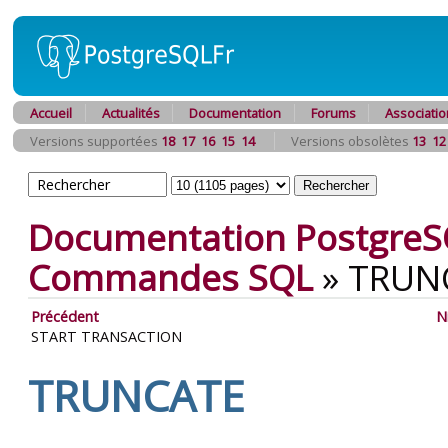
Accueil
Actualités
Documentation
Forums
Associatio
Versions supportées
18
17
16
15
14
Versions obsolètes
13
12
Documentation PostgreS
Commandes SQL
»
TRUN
Précédent
N
START TRANSACTION
TRUNCATE