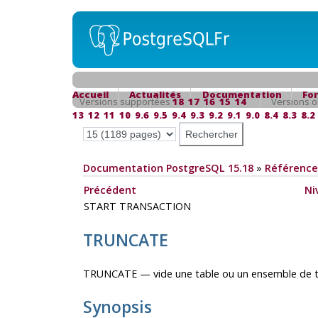
Accueil
Actualités
Documentation
Fo
Versions supportées
18
17
16
15
14
Versions o
13
12
11
10
9.6
9.5
9.4
9.3
9.2
9.1
9.0
8.4
8.3
8.2
Documentation PostgreSQL 15.18
»
Référence
Précédent
Ni
START TRANSACTION
TRUNCATE
TRUNCATE — vide une table ou un ensemble de t
Synopsis