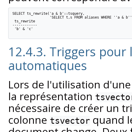
SELECT ts_rewrite('a & b'::tsquery,

                  'SELECT t,s FROM aliases WHERE ''a & b''
 ts_rewrite

------------

 'b' & 'c'

12.4.3. Triggers pour 
automatiques
Lors de l'utilisation d'u
la représentation
tsvecto
nécessaire de créer un tr
colonne
quand l
tsvector
document change. Deux fo