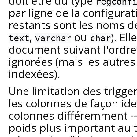
doit être du type
regconf
par ligne de la configura
restants sont les noms d
,
ou
). El
text
varchar
char
document suivant l'ordre
ignorées (mais les autres
indexées).
Une limitation des trigger
les colonnes de façon ide
colonnes différemment -
poids plus important au ti