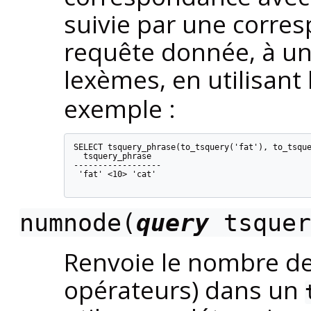
suivie par une corre
requête donnée, à un
lexèmes, en utilisant
exemple :
SELECT tsquery_phrase(to_tsquery('fat'), to_tsque
  tsquery_phrase

------------------

 'fat' <10> 'cat'

numnode(
query
tsquer
Renvoie le nombre d
opérateurs) dans un