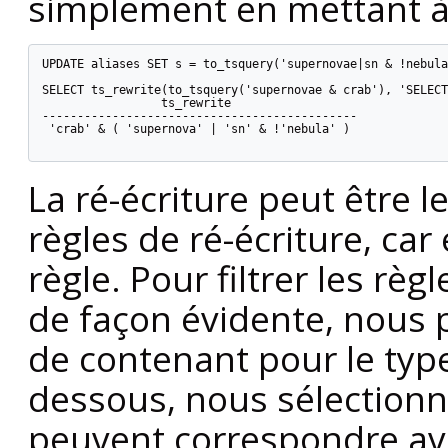
simplement en mettant à j
UPDATE aliases SET s = to_tsquery('supernovae|sn & !nebula
SELECT ts_rewrite(to_tsquery('supernovae & crab'), 'SELECT
                 ts_rewrite

---------------------------------------------

 'crab' & ( 'supernova' | 'sn' & !'nebula' )

La ré-écriture peut être 
règles de ré-écriture, car 
règle. Pour filtrer les rè
de façon évidente, nous p
de contenant pour le ty
dessous, nous sélectionn
peuvent correspondre avec