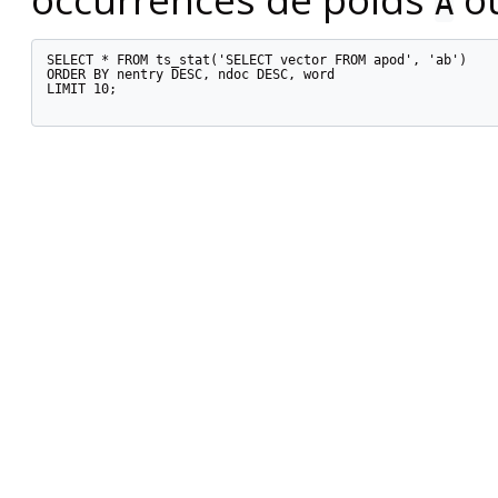
A
SELECT * FROM ts_stat('SELECT vector FROM apod', 'ab')

ORDER BY nentry DESC, ndoc DESC, word

LIMIT 10;
