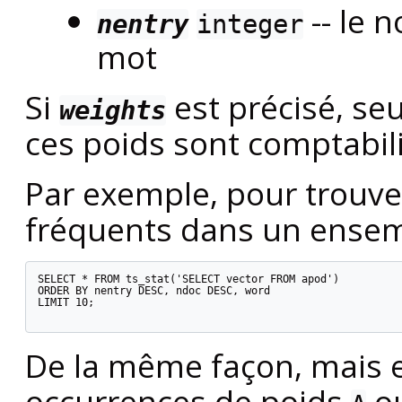
-- le 
nentry
integer
mot
Si
est précisé, se
weights
ces poids sont comptabil
Par exemple, pour trouver
fréquents dans un ensem
SELECT * FROM ts_stat('SELECT vector FROM apod')

ORDER BY nentry DESC, ndoc DESC, word

LIMIT 10;

De la même façon, mais 
occurrences de poids
o