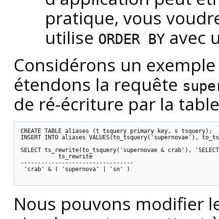
pratique, vous voudr
utilise
avec u
ORDER BY
Considérons un exemple 
étendons la requête
supe
de ré-écriture par la table
CREATE TABLE aliases (t tsquery primary key, s tsquery);

INSERT INTO aliases VALUES(to_tsquery('supernovae'), to_ts
SELECT ts_rewrite(to_tsquery('supernovae & crab'), 'SELECT
           ts_rewrite

---------------------------------

 'crab' & ( 'supernova' | 'sn' )

Nous pouvons modifier les