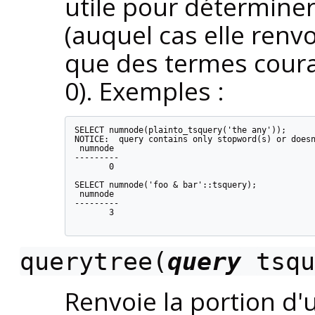
utile pour déterminer 
(auquel cas elle renvo
que des termes coura
0). Exemples :
SELECT numnode(plainto_tsquery('the any'));

NOTICE:  query contains only stopword(s) or doesn
 numnode

---------

       0

SELECT numnode('foo & bar'::tsquery);

 numnode

---------

       3

querytree(
query
tsqu
Renvoie la portion d