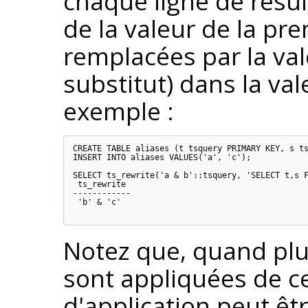
chaque ligne de résu
de la valeur de la pre
remplacées par la val
substitut) dans la va
exemple :
CREATE TABLE aliases (t tsquery PRIMARY KEY, s ts
INSERT INTO aliases VALUES('a', 'c');

SELECT ts_rewrite('a & b'::tsquery, 'SELECT t,s F
 ts_rewrite

------------

 'b' & 'c'

Notez que, quand plus
sont appliquées de ce
d'application peut êt