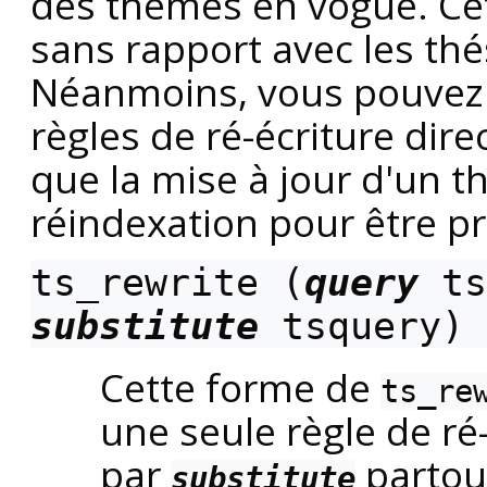
des thèmes en vogue. Cet
sans rapport avec les thé
Néanmoins, vous pouvez
règles de ré-écriture dir
que la mise à jour d'un 
réindexation pour être p
ts_rewrite (
query
ts
substitute
tsquery
)
Cette forme de
ts_re
une seule règle de ré-
par
partout
substitute