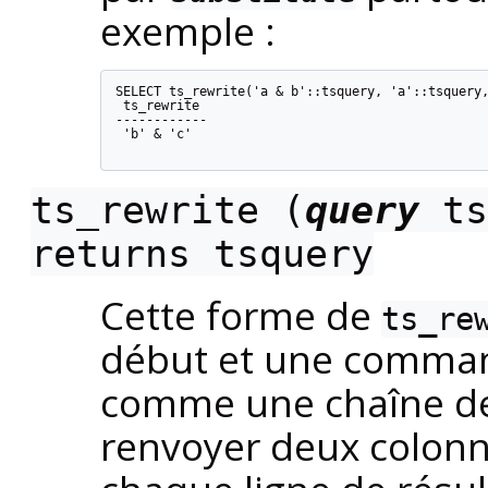
exemple :
SELECT ts_rewrite('a & b'::tsquery, 'a'::tsquery,
 ts_rewrite

------------

 'b' & 'c'

ts_rewrite (
query
ts
returns
tsquery
Cette forme de
ts_re
début et une comma
comme une chaîne de
renvoyer deux colon