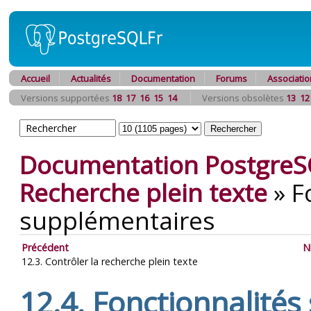
Accueil
Actualités
Documentation
Forums
Associatio
Versions supportées
18
17
16
15
14
Versions obsolètes
13
12
Documentation PostgreS
Recherche plein texte
»
F
supplémentaires
Précédent
N
12.3. Contrôler la recherche plein texte
12.4. Fonctionnalité