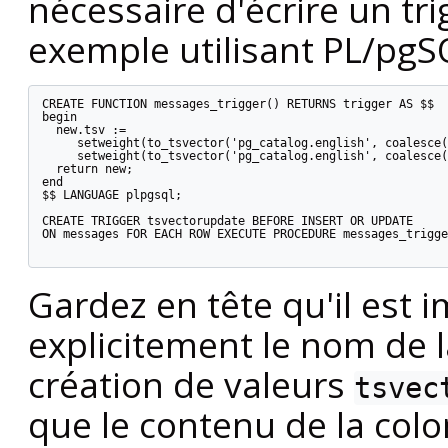
nécessaire d'écrire un tri
exemple utilisant
PL/pgS
CREATE FUNCTION messages_trigger() RETURNS trigger AS $$

begin

  new.tsv :=

     setweight(to_tsvector('pg_catalog.english', coalesce(
     setweight(to_tsvector('pg_catalog.english', coalesce(
  return new;

end

$$ LANGUAGE plpgsql;

CREATE TRIGGER tsvectorupdate BEFORE INSERT OR UPDATE

ON messages FOR EACH ROW EXECUTE PROCEDURE messages_trigge
Gardez en tête qu'il est 
explicitement le nom de l
création de valeurs
tsvec
que le contenu de la colo