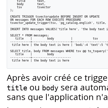
    title       text,

    body        text,

    tsv         tsvector

);

CREATE TRIGGER tsvectorupdate BEFORE INSERT OR UPDATE

ON messages FOR EACH ROW EXECUTE PROCEDURE

tsvector_update_trigger(tsv, 'pg_catalog.english', title, 
INSERT INTO messages VALUES('title here', 'the body text i
SELECT * FROM messages;

   title    |         body          |            tsv

------------+-----------------------+---------------------
 title here | the body text is here | 'bodi':4 'text':5 't
SELECT title, body FROM messages WHERE tsv @@ to_tsquery('
   title    |         body

------------+-----------------------

 title here | the body text is here

Après avoir créé ce trigg
ou
sera automa
title
body
sans que l'application n'a