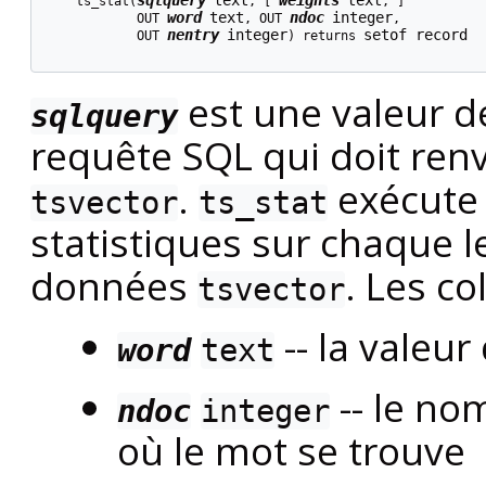
sqlquery
text
weights
text
    ts_stat(
, [
, 
]

word
text
ndoc
integer
            OUT 
, OUT 
,

nentry
integer
setof record
            OUT 
) returns 
est une valeur d
sqlquery
requête SQL qui doit ren
.
exécute 
tsvector
ts_stat
statistiques sur chaque 
données
. Les c
tsvector
-- la valeu
word
text
-- le no
ndoc
integer
où le mot se trouve