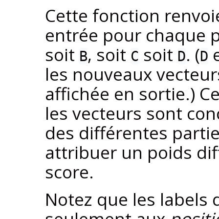
Cette fonction renvoi
entrée pour chaque p
soit
, soit
soit
. (
e
B
C
D
D
les nouveaux vecteurs
affichée en sortie.) 
les vecteurs sont co
des différentes parti
attribuer un poids dif
score.
Notez que les labels 
seulement aux
positi