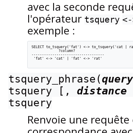
avec la seconde requê
l'opérateur
tsquery
<-
exemple :
SELECT to_tsquery('fat') <-> to_tsquery('cat | ra
             ?column?

-----------------------------------

 'fat' <-> 'cat' | 'fat' <-> 'rat'

tsquery_phrase(
query
tsquery
[,
distance
tsquery
Renvoie une requête 
correspondance avec