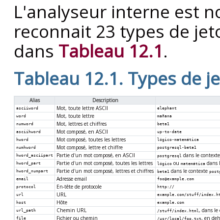
L'analyseur interne est
reconnait 23 types de jeto
dans
Tableau 12.1
.
Tableau 12.1. Types de je
Alias
Description
Mot, toute lettre ASCII
asciiword
elephant
Mot, toute lettre
word
mañana
Mot, lettres et chiffres
numword
beta1
Mot composé, en ASCII
asciihword
up-to-date
Mot composé, toutes les lettres
hword
lógico-matemática
Mot composé, lettre et chiffre
numhword
postgresql-beta1
Partie d'un mot composé, en ASCII
dans le context
hword_asciipart
postgresql
Partie d'un mot composé, toutes les lettres
ou
dans 
hword_part
lógico
matemática
Partie d'un mot composé, lettres et chiffres
dans le contexte
hword_numpart
beta1
post
Adresse email
email
foo@example.com
En-tête de protocole
protocol
http://
URL
url
example.com/stuff/index.h
Hôte
host
example.com
Chemin URL
, dans le
url_path
/stuff/index.html
Fichier ou chemin
, en de
file
/usr/local/foo.txt