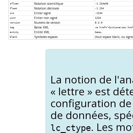
Notation scientifique
sfloat
-1.234e56
Notation décimale
float
-1.234
Entier signé
int
-1234
Entier non signé
uint
1234
Numéro de version
version
8.3.0
Balise XML
tag
<a href="dictionaries.htm
Entité XML
entity
&amp;
Symboles espaces
(tout espace blanc, ou sig
blank
La notion de l'a
«
lettre
»
est dét
configuration de 
de données, spé
. Les mo
lc_ctype