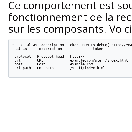
Ce comportement est souha
fonctionnement de la re
sur les composants. Voici
SELECT alias, description, token FROM ts_debug('http://exa
  alias   |  description  |            token

----------+---------------+------------------------------

 protocol | Protocol head | http://

 url      | URL           | example.com/stuff/index.html

 host     | Host          | example.com

 url_path | URL path      | /stuff/index.html
