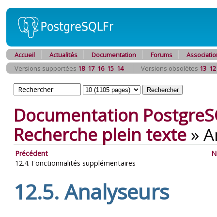
Accueil
Actualités
Documentation
Forums
Associatio
Versions supportées
18
17
16
15
14
Versions obsolètes
13
12
Documentation PostgreS
Recherche plein texte
»
A
Précédent
N
12.4. Fonctionnalités supplémentaires
12.5. Analyseurs