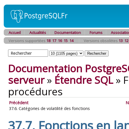
Accueil
Actualités
Documentation
Forums
Associatio
Versions supportées
18
17
16
15
14
Versions obsolètes
13
12
Documentation PostgreS
serveur
»
Étendre
SQL
»
F
procédures
Précédent
N
37.6. Catégories de volatilité des fonctions
37.7. Fonctions en l