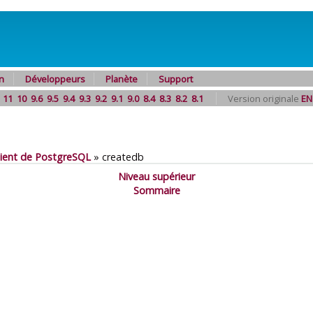
n
Développeurs
Planète
Support
11
10
9.6
9.5
9.4
9.3
9.2
9.1
9.0
8.4
8.3
8.2
8.1
Version originale
EN
client de PostgreSQL
»
createdb
Niveau supérieur
Sommaire