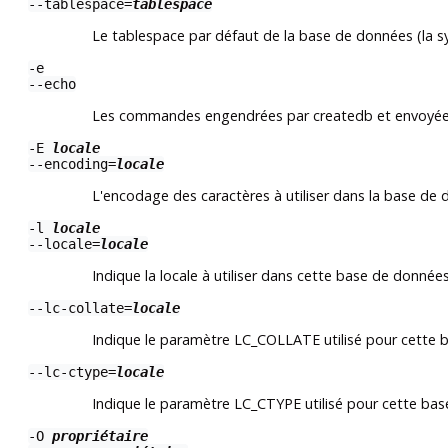
--tablespace=
tablespace
Le tablespace par défaut de la base de données (la sy
-e
--echo
Les commandes engendrées par
createdb
et envoyées
-E
locale
--encoding=
locale
L'encodage des caractères à utiliser dans la base de 
-l
locale
--locale=
locale
Indique la locale à utiliser dans cette base de données.
--lc-collate=
locale
Indique le paramètre LC_COLLATE utilisé pour cette 
--lc-ctype=
locale
Indique le paramètre LC_CTYPE utilisé pour cette ba
-O
propriétaire