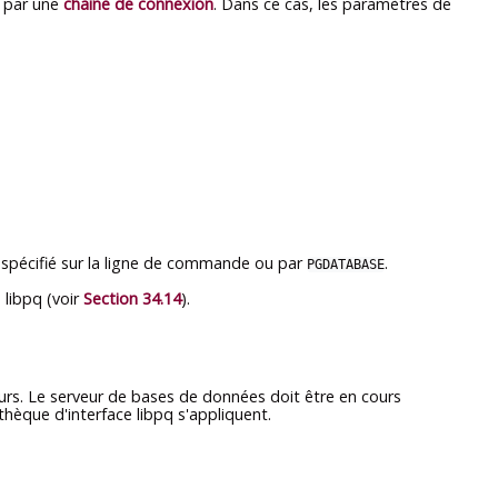
é par une
chaîne de connexion
. Dans ce cas, les paramètres de
s spécifié sur la ligne de commande ou par
.
PGDATABASE
e
libpq
(voir
Section 34.14
).
urs. Le serveur de bases de données doit être en cours
othèque d'interface
libpq
s'appliquent.