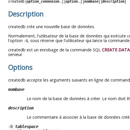
[
...] [
...] [
] [
]
createdb
option_connexion
option
nombase
description
Description
createdb
crée une nouvelle base de données.
Normalement, l'utilisateur de la base de données qui exécute c
l'option
, sous réserve que l'utilisateur qui lance la commande 
-O
createdb
est un enrobage de la commande
SQL
CREATE DATA
serveur.
Options
createdb
accepte les arguments suivants en ligne de command
nombase
Le nom de la base de données à créer. Le nom doit ê
description
Le commentaire à associer à la base de données créé
-D
tablespace