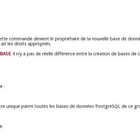
ette commande devient le propriétaire de la nouvelle base de donnée
ait les droits appropriés.
BASE
. Il n'y a pas de réelle différence entre la création de bases d
e :
tre unique parmi toutes les bases de données
PostgreSQL
de ce gro
e.