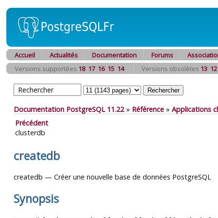
Accueil
Actualités
Documentation
Forums
Associatio
Versions supportées
18
17
16
15
14
Versions obsolètes
13
12
Documentation PostgreSQL 11.22
»
Référence
»
Applications 
Précédent
clusterdb
createdb
createdb — Créer une nouvelle base de données
PostgreSQL
Synopsis