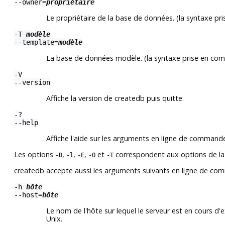
--owner=
propriétaire
Le propriétaire de la base de données. (la syntaxe pr
-T
modèle
--template=
modèle
La base de données modèle. (la syntaxe prise en comp
-V
--version
Affiche la version de
createdb
puis quitte.
-?
--help
Affiche l'aide sur les arguments en ligne de comman
Les options
,
,
,
et
correspondent aux options de 
-D
-l
-E
-O
-T
createdb
accepte aussi les arguments suivants en ligne de co
-h
hôte
--host=
hôte
Le nom de l'hôte sur lequel le serveur est en cours d'
Unix.