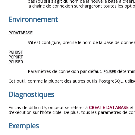
pas (ou si il s'agit du nom de la nouvelle base à créer)
la chaîne de connexion surchargeront toutes les opti
Environnement
PGDATABASE
S'il est configuré, précise le nom de la base de donné
PGHOST
PGPORT
PGUSER
Paramètres de connexion par défaut.
détermine
PGUSER
Cet outil, comme la plupart des autres outils
PostgreSQL
, util
Diagnostiques
En cas de difficulté, on peut se référer à
CREATE DATABASE
et
d'exécution sur l'hôte cible. De plus, tous les paramètres de co
Exemples