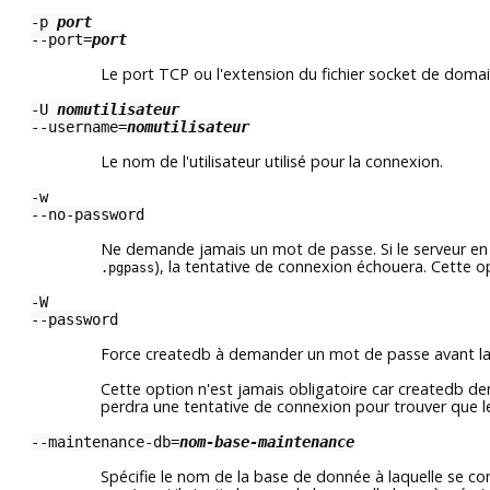
-p
port
--port=
port
Le port TCP ou l'extension du fichier socket de domain
-U
nomutilisateur
--username=
nomutilisateur
Le nom de l'utilisateur utilisé pour la connexion.
-w
--no-password
Ne demande jamais un mot de passe. Si le serveur en r
), la tentative de connexion échouera. Cette op
.pgpass
-W
--password
Force
createdb
à demander un mot de passe avant la
Cette option n'est jamais obligatoire car
createdb
dem
perdra une tentative de connexion pour trouver que le
--maintenance-db=
nom-base-maintenance
Spécifie le nom de la base de donnée à laquelle se con