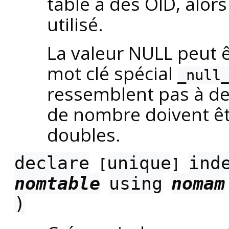
table a des OID, alor
utilisé.
La valeur NULL peut ê
mot clé spécial
_null
ressemblent pas à de
de nombre doivent êt
doubles.
declare
unique
ind
[
]
nomtable
using
nomam
)