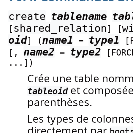
create
tablename
tab
shared_relation
w
[
] [
oid
name1
type1
] (
=
[
name2
type2
[
,
=
[
FORC
...
])
Crée une table nom
et composée
tableoid
parenthèses.
Les types de colonne
directement par
boot