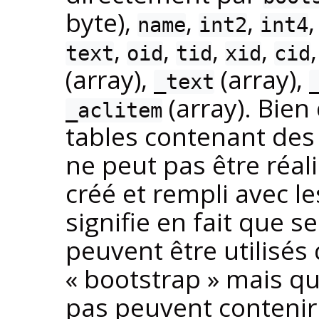
byte),
,
,
name
int2
int4
,
,
,
,
text
oid
tid
xid
cid
(array),
(array),
_text
(array). Bien 
_aclitem
tables contenant des 
ne peut pas être réal
créé et rempli avec l
signifie en fait que 
peuvent être utilisés 
«
bootstrap
»
mais que
pas peuvent contenir 