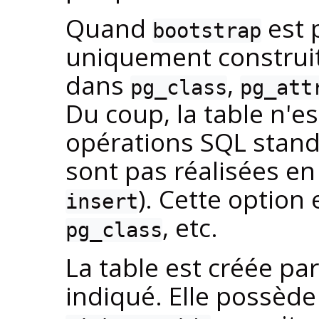
Quand
est p
bootstrap
uniquement construite
dans
,
pg_class
pg_att
Du coup, la table n'es
opérations SQL stand
sont pas réalisées e
). Cette option 
insert
, etc.
pg_class
La table est créée pa
indiqué. Elle possèd