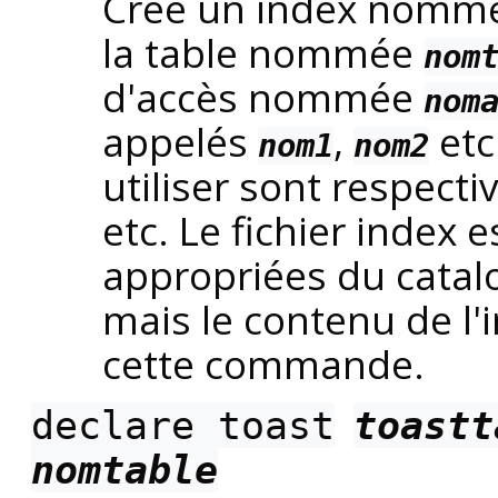
Crée un index nom
la table nommée
nom
d'accès nommée
nom
appelés
,
etc
nom1
nom2
utiliser sont respect
etc. Le fichier index e
appropriées du catalo
mais le contenu de l'i
cette commande.
declare toast
toastt
nomtable