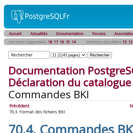
Accueil
Actualités
Documentation
Forums
Associatio
Versions supportées
18
17
16
15
14
Versions obsolètes
13
12
Documentation PostgreS
Déclaration du catalogue 
Commandes
BKI
Précédent
N
70.3. Format des fichiers
BKI
70.4. Commandes
BK