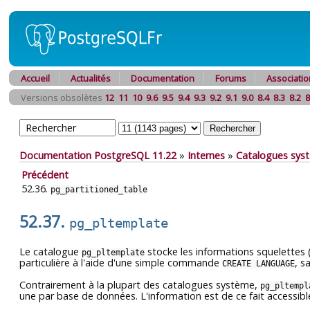
Accueil
Actualités
Documentation
Forums
Associatio
Versions obsolètes
12
11
10
9.6
9.5
9.4
9.3
9.2
9.1
9.0
8.4
8.3
8.2
8
Documentation PostgreSQL 11.22
»
Internes
»
Catalogues sys
Précédent
52.36.
pg_partitioned_table
52.37.
pg_pltemplate
Le catalogue
stocke les informations squelettes 
pg_pltemplate
particulière à l'aide d'une simple commande
, s
CREATE LANGUAGE
Contrairement à la plupart des catalogues système,
pg_pltempl
une par base de données. L'information est de ce fait accessib