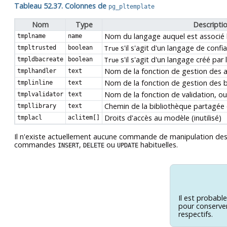
Tableau 52.37. Colonnes de
pg_pltemplate
Nom
Type
Descripti
Nom du langage auquel est associé 
tmplname
name
s'il s'agit d'un langage de confi
tmpltrusted
boolean
True
s'il s'agit d'un langage créé par 
tmpldbacreate
boolean
True
Nom de la fonction de gestion des 
tmplhandler
text
Nom de la fonction de gestion des 
tmplinline
text
Nom de la fonction de validation, o
tmplvalidator
text
Chemin de la bibliothèque partagée 
tmpllibrary
text
Droits d'accès au modèle (inutilisé)
tmplacl
aclitem[]
Il n'existe actuellement aucune commande de manipulation des mo
commandes
,
ou
habituelles.
INSERT
DELETE
UPDATE
Il est probabl
pour conserver
respectifs.