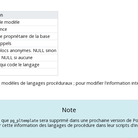
on
le modèle
ance
le propriétaire de la base
appels
blocs anonymes. NULL sinon
u NULL si aucune
qui code le langage
dèles de langages procéduraux ; pour modifier l'information intégré
Note
e que
sera supprimé dans une prochaine version de
Po
pg_pltemplate
 cette information des langages de procédure dans leur scripts d'in