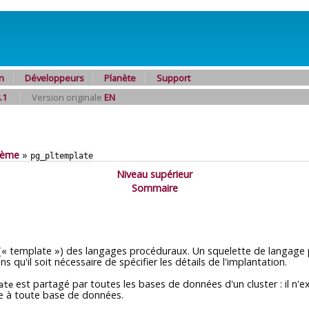
n
Développeurs
Planète
Support
.1
Version originale
EN
tème
»
pg_pltemplate
Niveau supérieur
Sommaire
(
«
template
»
) des langages procéduraux. Un squelette de langage
ans qu'il soit nécessaire de spécifier les détails de l'implantation.
est partagé par toutes les bases de données d'un cluster : il n'e
ate
le à toute base de données.