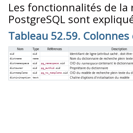
Les fonctionnalités de la
PostgreSQL
sont expliqué
Tableau 52.59. Colonnes
Nom
Type
Références
Description
Identifiant de ligne (attribut caché ; doit être
oid
oid
Nom du dictionnaire de recherche plein texte
dictname
name
OID du
namespace
contenant le dictionnair
dictnamespace
oid
pg_namespace
.oid
Propriétaire du dictionnaire
dictowner
oid
pg_authid
.oid
OID du modèle de recherche plein texte du d
dicttemplate
oid
pg_ts_template
.oid
Chaîne d'options d'initialisation du modèle
dictinitoption
text