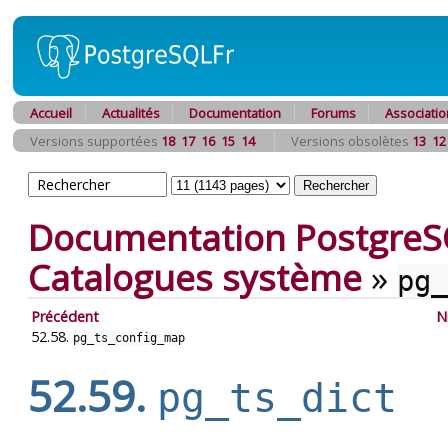
Accueil
Actualités
Documentation
Forums
Associatio
Versions supportées
18
17
16
15
14
Versions obsolètes
13
12
Documentation PostgreS
Catalogues système
»
pg_
Précédent
N
52.58.
pg_ts_config_map
52.59.
pg_ts_dict