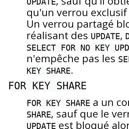
, sauf qu'il ob
UPDATE
qu'un verrou exclusif
Un verrou partagé bl
réalisant des
,
UPDATE
SELECT FOR NO KEY UP
n'empêche pas les
SE
.
KEY SHARE
FOR KEY SHARE
a un co
FOR KEY SHARE
, sauf que le ver
SHARE
est bloqué alo
UPDATE