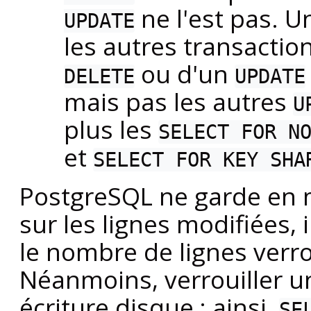
ne l'est pas. U
UPDATE
les autres transaction
ou d'un
DELETE
UPDATE
mais pas les autres
U
plus les
SELECT FOR N
et
SELECT FOR KEY SHA
PostgreSQL
ne garde en 
sur les lignes modifiées, 
le nombre de lignes verr
Néanmoins, verrouiller u
écriture disque ; ainsi,
SE