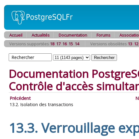
Accueil
Actualités
Documentation
Forums
Associatio
Versions supportées
18
17
16
15
14
Versions obsolètes
13
12
Documentation PostgreS
Contrôle d'accès simulta
Précédent
N
13.2. Isolation des transactions
13.3. Verrouillage exp