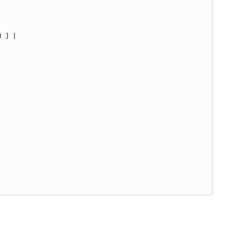
) ] |
