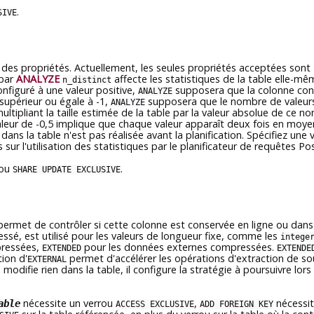
.
SIVE
r des propriétés. Actuellement, les seules propriétés acceptées sont
 par
ANALYZE
affecte les statistiques de la table elle-m
n_distinct
onfiguré à une valeur positive,
supposera que la colonne cont
ANALYZE
 supérieur ou égale à -1,
supposera que le nombre de valeurs 
ANALYZE
n multipliant la taille estimée de la table par la valeur absolue de c
aleur de -0,5 implique que chaque valeur apparaît deux fois en moyen
 dans la table n'est pas réalisée avant la planification. Spécifiez u
sur l'utilisation des statistiques par le planificateur de requêtes
Po
rou
.
SHARE UPDATE EXCLUSIVE
ermet de contrôler si cette colonne est conservée en ligne ou dan
essé, est utilisé pour les valeurs de longueur fixe, comme les
intege
pressées,
pour les données externes compressées.
EXTENDED
EXTENDE
ation d'
permet d'accélérer les opérations d'extraction de so
EXTERNAL
 modifie rien dans la table, il configure la stratégie à poursuivre lor
nécessite un verrou
,
nécessit
able
ACCESS EXCLUSIVE
ADD FOREIGN KEY