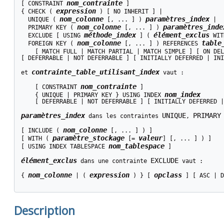
nom_contrainte
[ CONSTRAINT 
 ]

expression
{ CHECK ( 
 ) [ NO INHERIT ] |

nom_colonne
paramètres_index
  UNIQUE ( 
 [, ... ] ) 
 |

nom_colonne
paramètres_inde
  PRIMARY KEY ( 
 [, ... ] ) 
méthode_index
élément_exclus
  EXCLUDE [ USING 
 ] ( 
 WIT
nom_colonne
table
  FOREIGN KEY ( 
 [, ... ] ) REFERENCES 
    [ MATCH FULL | MATCH PARTIAL | MATCH SIMPLE ] [ ON DEL
[ DEFERRABLE | NOT DEFERRABLE ] [ INITIALLY DEFERRED | INI
contrainte_table_utilisant_index
et 
 vaut :
nom_contrainte
    [ CONSTRAINT 
 ]

nom_index
    { UNIQUE | PRIMARY KEY } USING INDEX 
    [ DEFERRABLE | NOT DEFERRABLE ] [ INITIALLY DEFERRED |
paramètres_index
UNIQUE
PRIMARY
 dans les contraintes 
, 
nom_colonne
[ INCLUDE ( 
 [, ... ] ) ]

paramètre_stockage
valeur
[ WITH ( 
 [= 
] [, ... ] ) ]

nom_tablespace
[ USING INDEX TABLESPACE 
 ]

élément_exclus
EXCLUDE
 dans une contrainte 
 vaut :
nom_colonne
expression
opclass
{ 
 | ( 
 ) } [ 
 ] [ ASC | D
Description