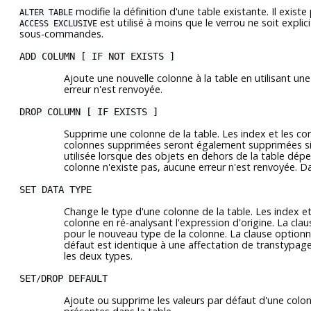
modifie la définition d'une table existante. Il exist
ALTER TABLE
est utilisé à moins que le verrou ne soit expli
ACCESS EXCLUSIVE
sous-commandes.
ADD COLUMN [ IF NOT EXISTS ]
Ajoute une nouvelle colonne à la table en utilisant un
erreur n'est renvoyée.
DROP COLUMN [ IF EXISTS ]
Supprime une colonne de la table. Les index et les c
colonnes supprimées seront également supprimées si l
utilisée lorsque des objets en dehors de la table dé
colonne n'existe pas, aucune erreur n'est renvoyée. D
SET DATA TYPE
Change le type d'une colonne de la table. Les index e
colonne en ré-analysant l'expression d'origine. La cla
pour le nouveau type de la colonne. La clause optionn
défaut est identique à une affectation de transtypage
les deux types.
SET
DROP DEFAULT
/
Ajoute ou supprime les valeurs par défaut d'une col