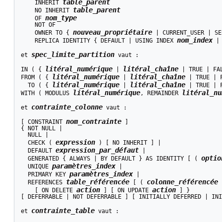
table_parent
    INHERIT 
table_parent
    NO INHERIT 
nom_type
    OF 
    NOT OF

nouveau_propriétaire
    OWNER TO { 
 | CURRENT_USER | SE
nom_index
    REPLICA IDENTITY { DEFAULT | USING INDEX 
 |
spec_limite_partition
et 
 vaut :
litéral_numérique
litéral_chaîne
IN ( { 
 | 
 | TRUE | FA
litéral_numérique
litéral_chaîne
FROM ( { 
 | 
 | TRUE | 
litéral_numérique
litéral_chaîne
  TO ( { 
 | 
 | TRUE | 
litéral_numérique
litéral_nu
WITH ( MODULUS 
, REMAINDER 
contrainte_colonne
et 
 vaut :
nom_contrainte
[ CONSTRAINT 
 ]

{ NOT NULL |

  NULL |

expression
  CHECK ( 
 ) [ NO INHERIT ] |

expression_par_défaut
  DEFAULT 
 |

optio
  GENERATED { ALWAYS | BY DEFAULT } AS IDENTITY [ ( 
paramètres_index
  UNIQUE 
 |

paramètres_index
  PRIMARY KEY 
 |

table_référencée
colonne_référencée
  REFERENCES 
 [ ( 
 
action
action
    [ ON DELETE 
 ] [ ON UPDATE 
 ] }

[ DEFERRABLE | NOT DEFERRABLE ] [ INITIALLY DEFERRED | INI
contrainte_table
et 
 vaut :