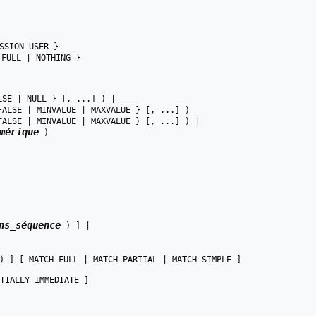
SSION_USER }

 FULL | NOTHING }

LSE | NULL } [, ...] ) |

FALSE | MINVALUE | MAXVALUE } [, ...] )

FALSE | MINVALUE | MAXVALUE } [, ...] ) |

mérique
 )

ns_séquence
 ) ] |

) ] [ MATCH FULL | MATCH PARTIAL | MATCH SIMPLE ]

TIALLY IMMEDIATE ]
