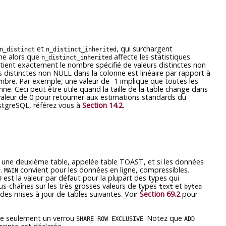
et
, qui surchargent
n_distinct
n_distinct_inherited
ême alors que
affecte les statistiques
n_distinct_inherited
ient exactement le nombre spécifié de valeurs distinctes non
distinctes non NULL dans la colonne est linéaire par rapport à
e nombre. Par exemple, une valeur de -1 implique que toutes les
ne. Ceci peut être utile quand la taille de la table change dans
ne valeur de 0 pour retourner aux estimations standards du
stgreSQL
, référez vous à
Section 14.2
.
s une deuxième table, appelée table TOAST, et si les données
.
convient pour les données en ligne, compressibles.
r
MAIN
est la valeur par défaut pour la plupart des types qui
D
us-chaînes sur les très grosses valeurs de types
et
text
bytea
s des mises à jour de tables suivantes. Voir
Section 69.2
pour
e seulement un verrou
. Notez que
SHARE ROW EXCLUSIVE
ADD