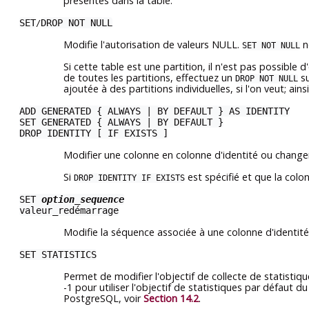
présentes dans la table.
SET
DROP NOT NULL
/
Modifie l'autorisation de valeurs NULL.
n
SET NOT NULL
Si cette table est une partition, il n'est pas possible 
de toutes les partitions, effectuez un
su
DROP NOT NULL
ajoutée à des partitions individuelles, si l'on veut; ain
ADD GENERATED { ALWAYS | BY DEFAULT } AS IDENTITY
SET GENERATED { ALWAYS | BY DEFAULT }
DROP IDENTITY [ IF EXISTS ]
Modifier une colonne en colonne d'identité ou changer
Si
est spécifié et que la colo
DROP IDENTITY IF EXISTS
SET
option_sequence
valeur_redémarrage
Modifie la séquence associée à une colonne d'identité
SET STATISTICS
Permet de modifier l'objectif de collecte de statistiq
-1 pour utiliser l'objectif de statistiques par défaut d
PostgreSQL
, voir
Section 14.2
.