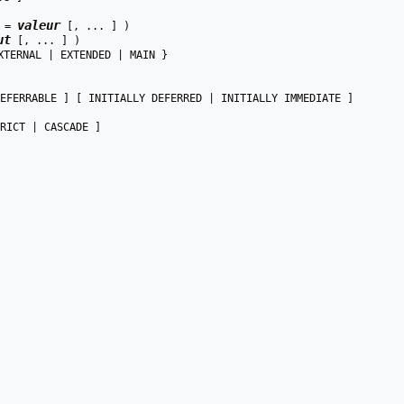
valeur
 = 
 [, ... ] )

ut
 [, ... ] )

XTERNAL | EXTENDED | MAIN }

EFERRABLE ] [ INITIALLY DEFERRED | INITIALLY IMMEDIATE ]

RICT | CASCADE ]
