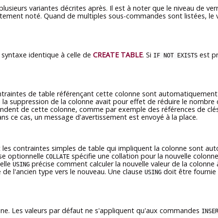
e plusieurs variantes décrites après. Il est à noter que le niveau de 
citement noté. Quand de multiples sous-commandes sont listées, le ver
e syntaxe identique à celle de
CREATE TABLE
. Si
est pr
IF NOT EXISTS
ontraintes de table référençant cette colonne sont automatiquement 
a suppression de la colonne avait pour effet de réduire le nombre d
pendent de cette colonne, comme par exemple des références de clé
ans ce cas, un message d'avertissement est envoyé à la place.
t les contraintes simples de table qui impliquent la colonne sont au
use optionnelle
spécifie une collation pour la nouvelle colonne. 
COLLATE
elle
précise comment calculer la nouvelle valeur de la colonne à
USING
 de l'ancien type vers le nouveau. Une clause
doit être fournie
USING
onne. Les valeurs par défaut ne s'appliquent qu'aux commandes
INSE