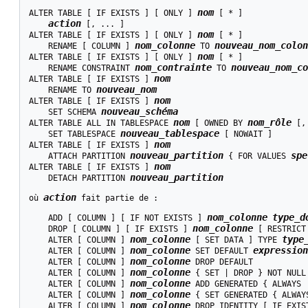
nom
ALTER TABLE [ IF EXISTS ] [ ONLY ] 
 [ * ]

action
 [, ... ]

nom
ALTER TABLE [ IF EXISTS ] [ ONLY ] 
 [ * ]

nom_colonne
nouveau_nom_colon
    RENAME [ COLUMN ] 
 TO 
nom
ALTER TABLE [ IF EXISTS ] [ ONLY ] 
 [ * ]

nom_contrainte
nouveau_nom_co
    RENAME CONSTRAINT 
 TO 
nom
ALTER TABLE [ IF EXISTS ] 
nouveau_nom
    RENAME TO 
nom
ALTER TABLE [ IF EXISTS ] 
nouveau_schéma
    SET SCHEMA 
nom
nom_rôle
ALTER TABLE ALL IN TABLESPACE 
 [ OWNED BY 
 [,
nouveau_tablespace
    SET TABLESPACE 
 [ NOWAIT ]

nom
ALTER TABLE [ IF EXISTS ] 
nouveau_partition
spe
    ATTACH PARTITION 
 { FOR VALUES 
nom
ALTER TABLE [ IF EXISTS ] 
nouveau_partition
    DETACH PARTITION 
action
où 
 fait partie de :
nom_colonne
type_d
    ADD [ COLUMN ] [ IF NOT EXISTS ] 
nom_colonne
    DROP [ COLUMN ] [ IF EXISTS ] 
 [ RESTRICT
nom_colonne
type
    ALTER [ COLUMN ] 
 [ SET DATA ] TYPE 
nom_colonne
expression
    ALTER [ COLUMN ] 
 SET DEFAULT 
nom_colonne
    ALTER [ COLUMN ] 
 DROP DEFAULT

nom_colonne
    ALTER [ COLUMN ] 
 { SET | DROP } NOT NULL

nom_colonne
    ALTER [ COLUMN ] 
 ADD GENERATED { ALWAYS 
nom_colonne
    ALTER [ COLUMN ] 
 { SET GENERATED { ALWAY
nom_colonne
    ALTER [ COLUMN ] 
 DROP IDENTITY [ IF EXIST