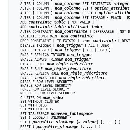
nom_colonne
integer
    ALTER [ COLUMN ] 
 SET STATISTICS 
nom_colonne
option_attribut
    ALTER [ COLUMN ] 
 SET ( 
nom_colonne
option_attrib
    ALTER [ COLUMN ] 
 RESET ( 
nom_colonne
    ALTER [ COLUMN ] 
 SET STORAGE { PLAIN | E
contrainte_table
    ADD 
 [ NOT VALID ]

contrainte_table_utilisant_index
    ADD 
nom_contrainte
    ALTER CONSTRAINT 
 [ DEFERRABLE | NOT D
nom_contrainte
    VALIDATE CONSTRAINT 
nom_contrainte
    DROP CONSTRAINT [ IF EXISTS ]  
 [ REST
nom_trigger
    DISABLE TRIGGER [ 
 | ALL | USER ]

nom_trigger
    ENABLE TRIGGER [ 
 | ALL | USER ]

nom_trigger
    ENABLE REPLICA TRIGGER 
nom_trigger
    ENABLE ALWAYS TRIGGER 
nom_règle_réécriture
    DISABLE RULE 
nom_règle_réécriture
    ENABLE RULE 
nom_règle_réécriture
    ENABLE REPLICA RULE 
nom_règle_réécriture
    ENABLE ALWAYS RULE 
    DISABLE ROW LEVEL SECURITY

    ENABLE ROW LEVEL SECURITY

    FORCE ROW LEVEL SECURITY

    NO FORCE ROW LEVEL SECURITY

nom_index
    CLUSTER ON 
    SET WITHOUT CLUSTER

    SET WITH OIDS

    SET WITHOUT OIDS

nouveau_tablespace
    SET TABLESPACE 
    SET { LOGGED | UNLOGGED }

paramètre_stockage
valeur
    SET ( 
 [= 
] [, ... ] )

paramètre_stockage
    RESET ( 
 [, ... ] )
