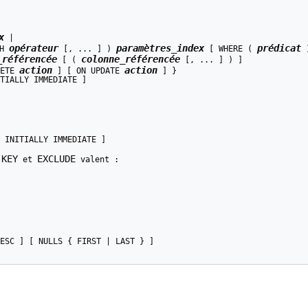
x
 |

opérateur
paramètres_index
prédicat
H 
 [, ... ] ) 
 [ WHERE ( 
 
_référencée
colonne_référencée
 [ ( 
 [, ... ] ) ]

action
action
ETE 
 ] [ ON UPDATE 
 ] }

TIALLY IMMEDIATE ]

 INITIALLY IMMEDIATE ]

 KEY
EXCLUDE
 et 
 valent :
ESC ] [ NULLS { FIRST | LAST } ]
