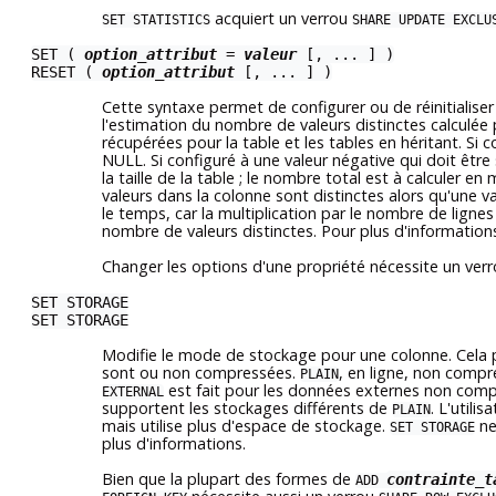
acquiert un verrou
SET STATISTICS
SHARE UPDATE EXCLU
SET (
option_attribut
=
valeur
[, ... ] )
RESET (
option_attribut
[, ... ] )
Cette syntaxe permet de configurer ou de réinitialise
l'estimation du nombre de valeurs distinctes calculée
récupérées pour la table et les tables en héritant. Si c
NULL. Si configuré à une valeur négative qui doit être
la taille de la table ; le nombre total est à calculer e
valeurs dans la colonne sont distinctes alors qu'une v
le temps, car la multiplication par le nombre de lignes
nombre de valeurs distinctes. Pour plus d'informations 
Changer les options d'une propriété nécessite un ver
SET STORAGE
SET STORAGE
Modifie le mode de stockage pour une colonne. Cela p
sont ou non compressées.
, en ligne, non compr
PLAIN
est fait pour les données externes non com
EXTERNAL
supportent les stockages différents de
. L'utilis
PLAIN
mais utilise plus d'espace de stockage.
ne
SET STORAGE
plus d'informations.
Bien que la plupart des formes de
contrainte_t
ADD