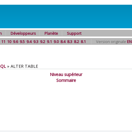
n
Développeurs
Planète
Support
11
10
9.6
9.5
9.4
9.3
9.2
9.1
9.0
8.4
8.3
8.2
8.1
Version originale
EN
SQL
»
ALTER TABLE
Niveau supérieur
Sommaire