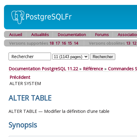
Accueil
Actualités
Documentation
Forums
Associatio
Versions supportées
18
17
16
15
14
Versions obsolètes
13
12
Documentation PostgreSQL 11.22
»
Référence
»
Commandes 
Précédent
ALTER SYSTEM
ALTER TABLE
ALTER TABLE — Modifier la définition d'une table
Synopsis