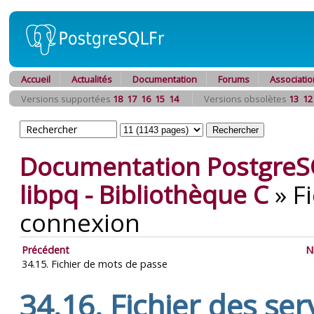
Accueil
Actualités
Documentation
Forums
Associatio
Versions supportées
18
17
16
15
14
Versions obsolètes
13
12
Documentation PostgreS
libpq
- Bibliothèque C
»
F
connexion
Précédent
N
34.15. Fichier de mots de passe
34.16. Fichier des se