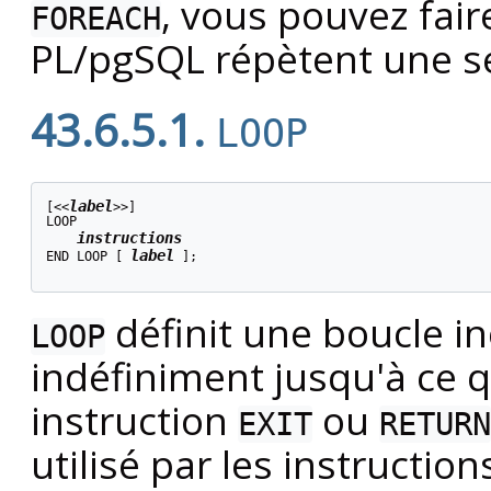
, vous pouvez fair
FOREACH
PL/pgSQL
répètent une s
43.6.5.1.
LOOP
label
[
<<
>>
]

LOOP

instructions
label
END LOOP [
];

définit une boucle i
LOOP
indéfiniment jusqu'à ce q
instruction
ou
EXIT
RETURN
utilisé par les instructio