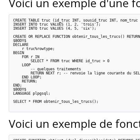
Voici un exemple d'une fo
CREATE TABLE truc (id_truc INT, sousid_truc INT, nom_truc 
INSERT INTO truc VALUES (1, 2, 'trois');

INSERT INTO truc VALUES (4, 5, 'six');

CREATE OR REPLACE FUNCTION obtenir_tous_les_trucs() RETURN
$BODY$

DECLARE

    r truc%rowtype;

BEGIN

    FOR r IN

        SELECT * FROM truc WHERE id_truc > 0

    LOOP

        -- quelques traitements

        RETURN NEXT r; -- renvoie la ligne courante du SEL
    END LOOP;

    RETURN;

END;

$BODY$

LANGUAGE plpgsql;

SELECT * FROM obtenir_tous_les_trucs();

Voici un exemple de fonct