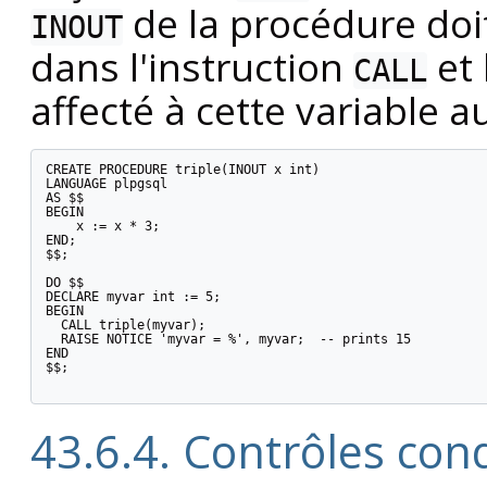
de la procédure doi
INOUT
dans l'instruction
et 
CALL
affecté à cette variable a
CREATE PROCEDURE triple(INOUT x int)

LANGUAGE plpgsql

AS $$

BEGIN

    x := x * 3;

END;

$$;

DO $$

DECLARE myvar int := 5;

BEGIN

  CALL triple(myvar);

  RAISE NOTICE 'myvar = %', myvar;  -- prints 15

END

$$;

43.6.4. Contrôles con