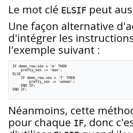
Le mot clé
peut auss
ELSIF
Une façon alternative d'
d'intégrer les instruction
l'exemple suivant :
IF demo_row.sex = 'm' THEN

    pretty_sex := 'man';

ELSE

    IF demo_row.sex = 'f' THEN

        pretty_sex := 'woman';

    END IF;

END IF;

Néanmoins, cette méthod
pour chaque
, donc c'
IF