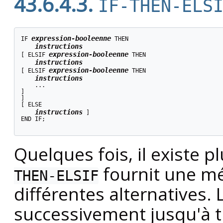
43.6.4.3.
IF-THEN-ELS
expression-booleenne
IF 
 THEN

instructions
expression-booleenne
[
 ELSIF 
 THEN

instructions
expression-booleenne
[
 ELSIF 
 THEN

instructions
]

[
 ELSE

instructions
]

END IF;

Quelques fois, il existe p
fournit une mé
THEN-ELSIF
différentes alternatives.
successivement jusqu'à tr