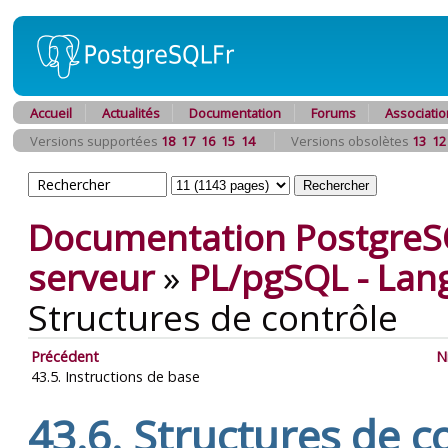
Accueil
Actualités
Documentation
Forums
Associatio
Versions supportées
18
17
16
15
14
Versions obsolètes
13
12
Documentation PostgreS
serveur
»
PL/pgSQL
- Lan
Structures de contrôle
Précédent
N
43.5. Instructions de base
43.6. Structures de c