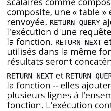
scalaires comme composit
composite, une
«
table
»
e
renvoyée.
aj
RETURN QUERY
l'exécution d'une requête
la fonction.
e
RETURN NEXT
utilisés dans la même fon
résultats seront concaté
et
RETURN NEXT
RETURN QUE
la fonction -- elles ajou
plusieurs lignes à l'ense
fonction. L'exécution con