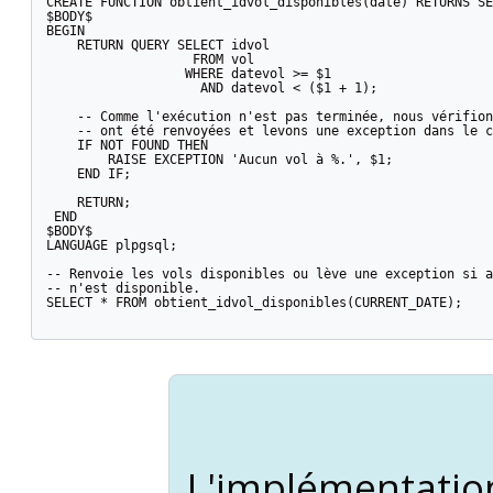
CREATE FUNCTION obtient_idvol_disponibles(date) RETURNS SE
$BODY$

BEGIN

    RETURN QUERY SELECT idvol

                   FROM vol

                  WHERE datevol >= $1

                    AND datevol < ($1 + 1);

    -- Comme l'exécution n'est pas terminée, nous vérifion
    -- ont été renvoyées et levons une exception dans le c
    IF NOT FOUND THEN

        RAISE EXCEPTION 'Aucun vol à %.', $1;

    END IF;

    RETURN;

 END

$BODY$

LANGUAGE plpgsql;

-- Renvoie les vols disponibles ou lève une exception si a
-- n'est disponible.

SELECT * FROM obtient_idvol_disponibles(CURRENT_DATE);

L'implémentatio