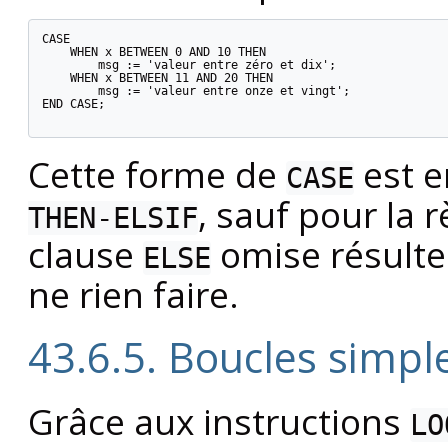
CASE

    WHEN x BETWEEN 0 AND 10 THEN

        msg := 'valeur entre zéro et dix';

    WHEN x BETWEEN 11 AND 20 THEN

        msg := 'valeur entre onze et vingt';

END CASE;

Cette forme de
est e
CASE
, sauf pour la 
THEN-ELSIF
clause
omise résulte
ELSE
ne rien faire.
43.6.5. Boucles simpl
Grâce aux instructions
LO