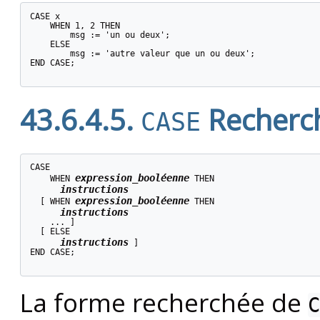
CASE x

    WHEN 1, 2 THEN

        msg := 'un ou deux';

    ELSE

        msg := 'autre valeur que un ou deux';

END CASE;

43.6.4.5.
Recherc
CASE
CASE

expression_booléenne
    WHEN 
 THEN

instructions
expression_booléenne
  [
 WHEN 
 THEN

instructions
    ... 
]

  [
 ELSE

instructions
]

END CASE;

La forme recherchée de
C