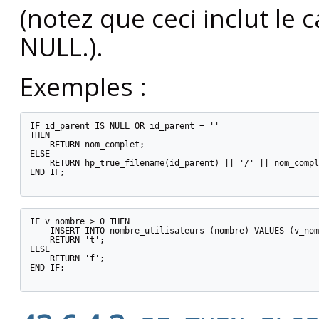
(notez que ceci inclut le 
NULL.).
Exemples :
IF id_parent IS NULL OR id_parent = ''

THEN

    RETURN nom_complet;

ELSE

    RETURN hp_true_filename(id_parent) || '/' || nom_compl
END IF;

IF v_nombre > 0 THEN

    INSERT INTO nombre_utilisateurs (nombre) VALUES (v_nom
    RETURN 't';

ELSE

    RETURN 'f';

END IF;
