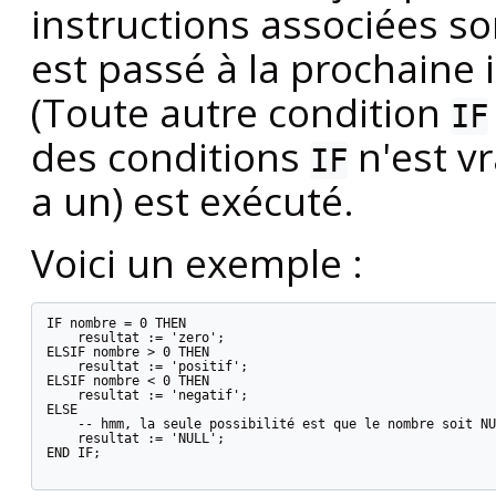
instructions associées so
est passé à la prochaine 
(Toute autre condition
IF
des conditions
n'est vr
IF
a un) est exécuté.
Voici un exemple :
IF nombre = 0 THEN

    resultat := 'zero';

ELSIF nombre > 0 THEN

    resultat := 'positif';

ELSIF nombre < 0 THEN

    resultat := 'negatif';

ELSE

    -- hmm, la seule possibilité est que le nombre soit NU
    resultat := 'NULL';

END IF;
