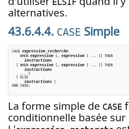
d'utiliser
quand il y
ELSIF
alternatives.
43.6.4.4.
Simple
CASE
expression_recherche
CASE 
expression
expression
    WHEN 
 [
, 
 [
 ... 
]
] THEN

instructions
expression
expression
  [
 WHEN 
 [
, 
 [
 ... 
]
] THEN

instructions
    ... 
]

  [
 ELSE

instructions
]

END CASE;

La forme simple de
f
CASE
conditionnelle basée sur 
L'
est