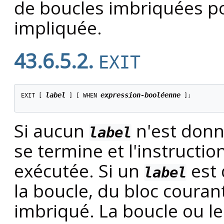
de boucles imbriquées po
impliquée.
43.6.5.2.
EXIT
label
expression-booléenne
EXIT [
] [
 WHEN 
];

Si aucun
n'est donné
label
se termine et l'instructi
exécutée. Si un
est 
label
la boucle, du bloc coura
imbriqué. La boucle ou l