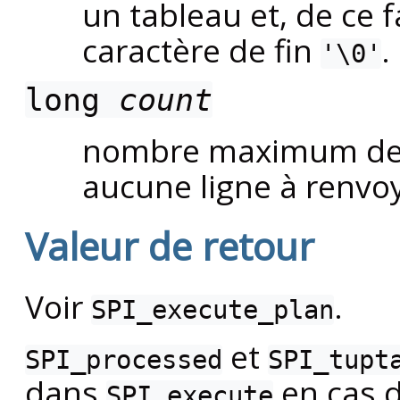
un tableau et, de ce f
caractère de fin
.
'\0'
long
count
nombre maximum de 
aucune ligne à renvo
Valeur de retour
Voir
.
SPI_execute_plan
et
SPI_processed
SPI_tupt
dans
en cas d
SPI_execute