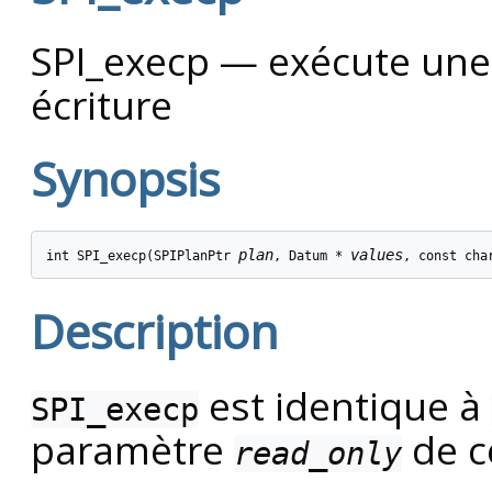
SPI_execp — exécute une
écriture
Synopsis
plan
values
int SPI_execp(SPIPlanPtr 
, Datum * 
, const cha
Description
est identique à
SPI_execp
paramètre
de c
read_only