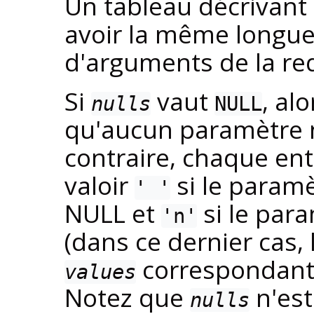
Un tableau décrivant
avoir la même longu
d'arguments de la re
Si
vaut
, al
nulls
NULL
qu'aucun paramètre n
contraire, chaque en
valoir
si le param
' '
NULL et
si le par
'n'
(dans ce dernier cas, 
correspondante
values
Notez que
n'est
nulls