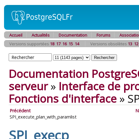
Accueil
Actualités
Documentation
Forums
Associatio
Versions supportées
18
17
16
15
14
Versions obsolètes
13
12
Documentation PostgreS
serveur
»
Interface de p
Fonctions d'interface
»
SP
Précédent
N
SPI_execute_plan_with_paramlist
SPI_execp