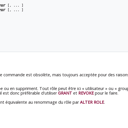
eur
 [, ... ]

eur
 [, ... ]

tte commande est obsolète, mais toujours acceptée pour des raisons 
e ou en suppriment. Tout rôle peut être ici
«
utilisateur
»
ou
«
grou
 il est donc préférable d'utiliser
GRANT
et
REVOKE
pour le faire.
ment équivalente au renommage du rôle par
ALTER ROLE
.