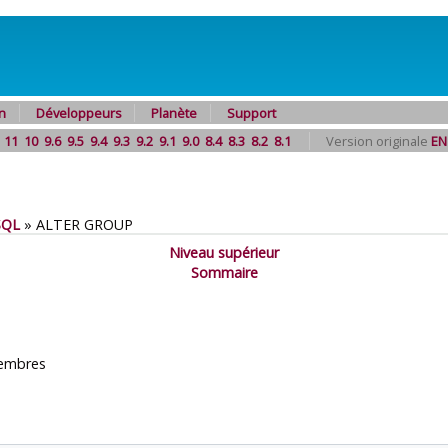
n
Développeurs
Planète
Support
11
10
9.6
9.5
9.4
9.3
9.2
9.1
9.0
8.4
8.3
8.2
8.1
Version originale
EN
SQL
»
ALTER GROUP
Niveau supérieur
Sommaire
membres