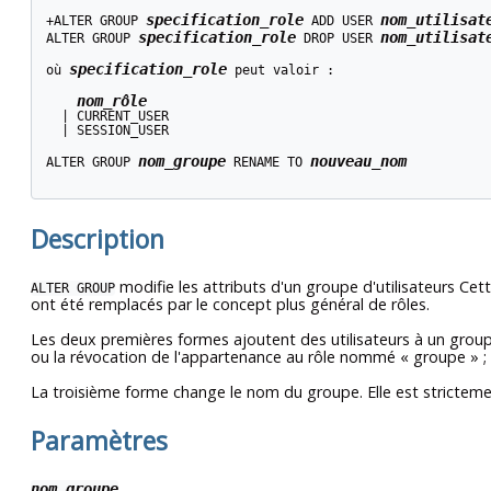
specification_role
nom_utilisat
+ALTER GROUP 
 ADD USER 
specification_role
nom_utilisat
ALTER GROUP 
 DROP USER 
specification_role
où 
 peut valoir :
nom_rôle
  | CURRENT_USER

  | SESSION_USER

nom_groupe
nouveau_nom
ALTER GROUP 
 RENAME TO 
Description
modifie les attributs d'un groupe d'utilisateurs Ce
ALTER GROUP
ont été remplacés par le concept plus général de rôles.
Les deux premières formes ajoutent des utilisateurs à un group
ou la révocation de l'appartenance au rôle nommé
«
groupe
»
;
La troisième forme change le nom du groupe. Elle est stricte
Paramètres
nom_groupe