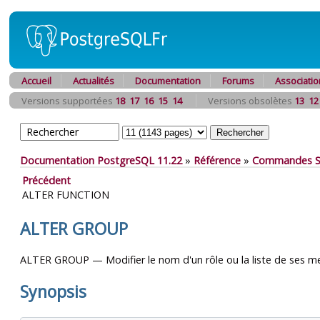
Accueil
Actualités
Documentation
Forums
Associatio
Versions supportées
18
17
16
15
14
Versions obsolètes
13
12
Documentation PostgreSQL 11.22
»
Référence
»
Commandes 
Précédent
ALTER FUNCTION
ALTER GROUP
ALTER GROUP — Modifier le nom d'un rôle ou la liste de ses 
Synopsis