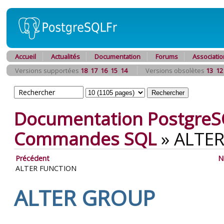
Accueil
Actualités
Documentation
Forums
Associatio
Versions supportées
18
17
16
15
14
Versions obsolètes
13
12
Documentation PostgreS
Commandes SQL
»
ALTE
Précédent
N
ALTER FUNCTION
ALTER GROUP