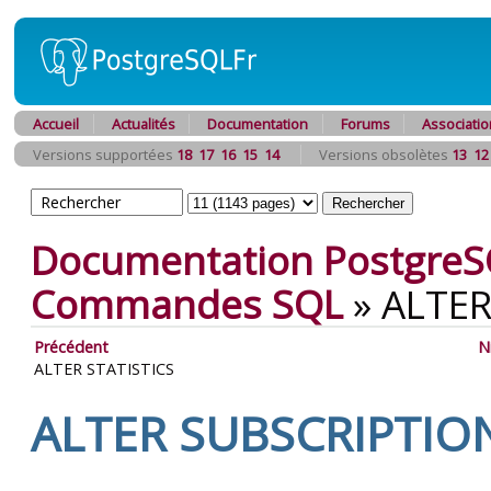
Accueil
Actualités
Documentation
Forums
Associatio
Versions supportées
18
17
16
15
14
Versions obsolètes
13
12
Documentation PostgreS
Commandes SQL
»
ALTER
Précédent
N
ALTER STATISTICS
ALTER SUBSCRIPTIO