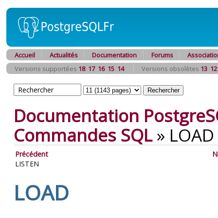
Accueil
Actualités
Documentation
Forums
Associatio
Versions supportées
18
17
16
15
14
Versions obsolètes
13
12
Documentation PostgreS
Commandes SQL
»
LOAD
Précédent
N
LISTEN
LOAD