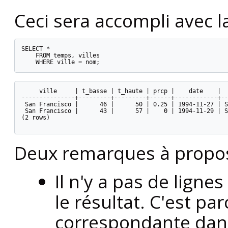
Ceci sera accompli avec l
SELECT *

    FROM temps, villes

    WHERE ville = nom;
     ville     | t_basse | t_haute | prcp |    date    |  
---------------+---------+---------+------+------------+--
 San Francisco |      46 |      50 | 0.25 | 1994-11-27 | S
 San Francisco |      43 |      57 |    0 | 1994-11-29 | S
(2 rows)

Deux remarques à propos 
Il n'y a pas de ligne
le résultat. C'est pa
correspondante dans