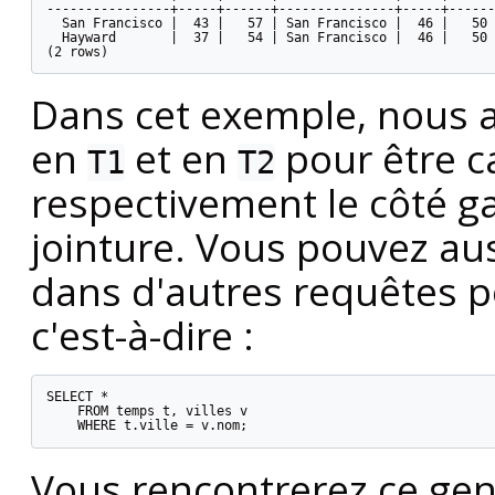
----------------+-----+------+---------------+-----+------

  San Francisco |  43 |   57 | San Francisco |  46 |   50

  Hayward       |  37 |   54 | San Francisco |  46 |   50

(2 rows)
Dans cet exemple, nous 
en
et en
pour être c
T1
T2
respectivement le côté ga
jointure. Vous pouvez auss
dans d'autres requêtes p
c'est-à-dire :
SELECT *

    FROM temps t, villes v

    WHERE t.ville = v.nom;
Vous rencontrerez ce gen