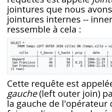
jointures que nous avons 
jointures internes -- inn
ressemble à cela :
SELECT *

    FROM temps LEFT OUTER JOIN villes ON (temps.ville = vi
     ville     | t_basse | t_haute | prcp |    date    |  
---------------+---------+---------+------+------------+--
 Hayward       |      37 |      54 |      | 1994-11-29 |  
 San Francisco |      46 |      50 | 0.25 | 1994-11-27 | S
 San Francisco |      43 |      57 |    0 | 1994-11-29 | S
(3 rows)
Cette requête est appel
gauche
(left outer join) 
la gauche de l'opérateur