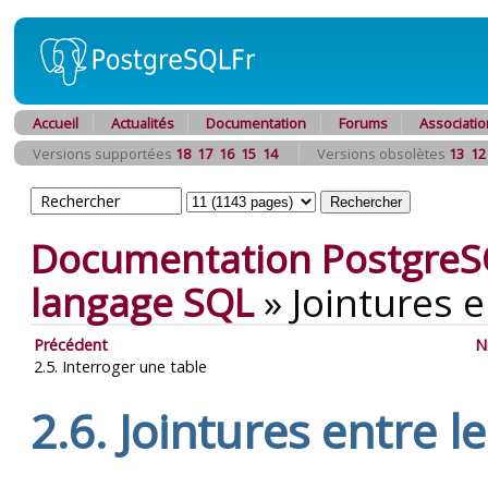
Accueil
Actualités
Documentation
Forums
Associatio
Versions supportées
18
17
16
15
14
Versions obsolètes
13
12
Documentation PostgreS
langage
SQL
»
Jointures e
Précédent
N
2.5. Interroger une table
2.6. Jointures entre l