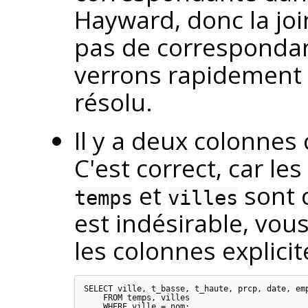
Hayward, donc la joi
pas de correspondan
verrons rapidement
résolu.
Il y a deux colonnes
C'est correct, car le
et
sont c
temps
villes
est indésirable, vou
les colonnes explici
SELECT ville, t_basse, t_haute, prcp, date, emp
    FROM temps, villes

    WHERE ville = nom;