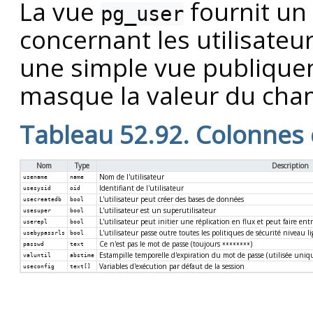
La vue
fournit un
pg_user
concernant les utilisateu
une simple vue publiquem
masque la valeur du cha
Tableau 52.92. Colonnes
Nom
Type
Description
Nom de l'utilisateur
usename
name
Identifiant de l'utilisateur
usesysid
oid
L'utilisateur peut créer des bases de données
usecreatedb
bool
L'utilisateur est un superutilisateur
usesuper
bool
L'utilisateur peut initier une réplication en flux et peut faire ent
userepl
bool
L'utilisateur passe outre toutes les politiques de sécurité niveau l
usebypassrls
bool
Ce n'est pas le mot de passe (toujours
)
passwd
text
********
Estampille temporelle d'expiration du mot de passe (utilisée uniq
valuntil
abstime
Variables d'exécution par défaut de la session
useconfig
text[]