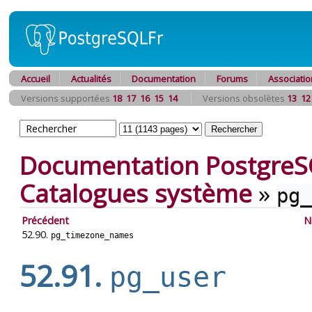
Accueil
Actualités
Documentation
Forums
Associatio
Versions supportées
18
17
16
15
14
Versions obsolètes
13
12
Documentation PostgreS
Catalogues système
»
pg_
Précédent
N
52.90.
pg_timezone_names
52.91.
pg_user