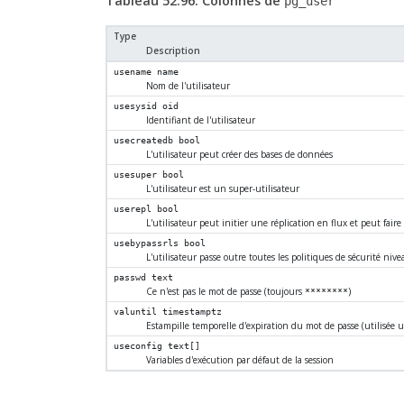
Tableau 52.96. Colonnes de
pg_user
Type
Description
usename
name
Nom de l'utilisateur
usesysid
oid
Identifiant de l'utilisateur
usecreatedb
bool
L'utilisateur peut créer des bases de données
usesuper
bool
L'utilisateur est un super-utilisateur
userepl
bool
L'utilisateur peut initier une réplication en flux et peut faire
usebypassrls
bool
L'utilisateur passe outre toutes les politiques de sécurité nive
passwd
text
Ce n'est pas le mot de passe (toujours
)
********
valuntil
timestamptz
Estampille temporelle d'expiration du mot de passe (utilisée
useconfig
text[]
Variables d'exécution par défaut de la session