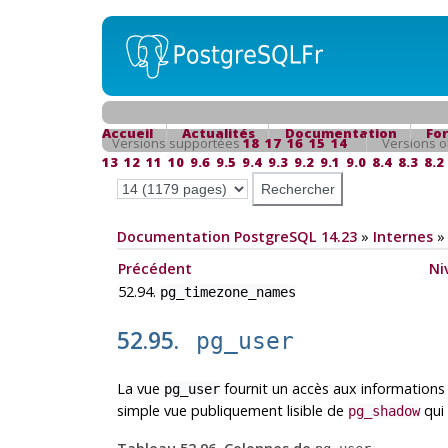
Accueil
Actualités
Documentation
Fo
Versions supportées
18
17
16
15
14
Versions o
13
12
11
10
9.6
9.5
9.4
9.3
9.2
9.1
9.0
8.4
8.3
8.2
Documentation PostgreSQL 14.23
»
Internes
Précédent
Ni
52.94.
pg_timezone_names
52.95.
pg_user
La vue
fournit un accès aux informations 
pg_user
simple vue publiquement lisible de
qui
pg_shadow