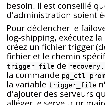
besoin. Il est conseillé q
d'administration soient é
Pour déclencher le failov
log-shipping, exécutez 
créez un fichier trigger 
fichier et le chemin spéci
de
trigger_file
recovery.
la commande
pg_ctl pro
la variable
n'
trigger_file
d'ajouter des serveurs qu
alléger le serveur primai