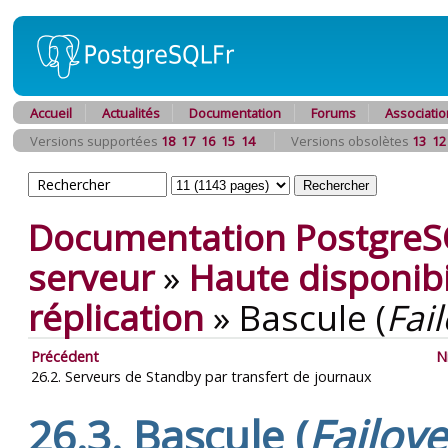
Accueil
Actualités
Documentation
Forums
Associatio
Versions supportées
18
17
16
15
14
Versions obsolètes
13
12
Documentation PostgreS
serveur
»
Haute disponibil
réplication
»
Bascule (
Fai
Précédent
N
26.2. Serveurs de Standby par transfert de journaux
26.3. Bascule (
Failove