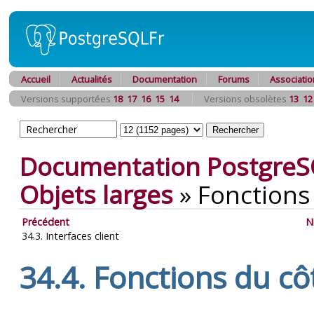
Accueil
Actualités
Documentation
Forums
Associatio
Versions supportées
18
17
16
15
14
Versions obsolètes
13
12
Documentation PostgreS
Objets larges
»
Fonctions
Précédent
N
34.3. Interfaces client
34.4. Fonctions du cô