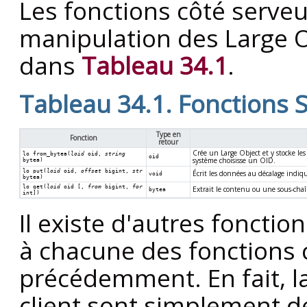
Les fonctions côté serve
manipulation des Large O
dans
Tableau 34.1
.
Tableau 34.1. Fonctions 
Type en
Fonction
retour
Crée un Large Object et y stocke le
lo_from_bytea(
loid
oid
,
string
oid
système choisisse un OID.
bytea
)
lo_put(
loid
oid
,
offset
bigint
,
str
Écrit les données au décalage indiq
void
bytea
)
lo_get(
loid
oid
[
,
from
bigint
,
for
Extrait le contenu ou une sous-cha
bytea
int
])
Il existe d'autres foncti
à chacune des fonctions c
précédemment. En fait, la
client sont simplement de