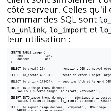
côté serveur. Celles qu'il
commandes SQL sont
lo
,
et
lo_unlink
lo_import
lo
leur utilisation :
CREATE TABLE image (

    nom             text,

    donnees         oid

);

SELECT lo_creat(-1);       -- renvoie l'OID du nouvel obje
SELECT lo_create(43213);   -- tente de créer l'objet large
SELECT lo_unlink(173454);  -- supprime l'objet large d'OID
INSERT INTO image (nom, donnees)

    VALUES ('superbe image', lo_import('/etc/motd'));

INSERT INTO image (nom, donnees)  -- identique à ci-dessus
    VALUES ('superbe image', lo_import('/etc/motd', 68583)
SELECT lo_export(image.donnees, '/tmp/motd') FROM image

    WHERE nom = 'superbe image';
