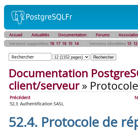
Accueil
Actualités
Documentation
Forums
Associatio
Versions supportées
18
17
16
15
14
Versions obsolètes
13
12
Documentation PostgreS
client/serveur
»
Protocole
Précédent
N
52.3. Authentification SASL
52.4. Protocole de ré