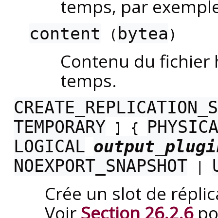
temps, par exempl
content
bytea
(
)
Contenu du fichier 
temps.
CREATE_REPLICATION_S
TEMPORARY
PHYSIC
] {
LOGICAL
output_plugi
NOEXPORT_SNAPSHOT
|
Crée un slot de répli
Voir
Section 26.2.6
pou