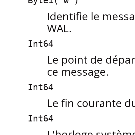
Byte1('w')
Identifie le mes
WAL.
Int64
Le point de dépa
ce message.
Int64
Le fin courante d
Int64
L'horloge système