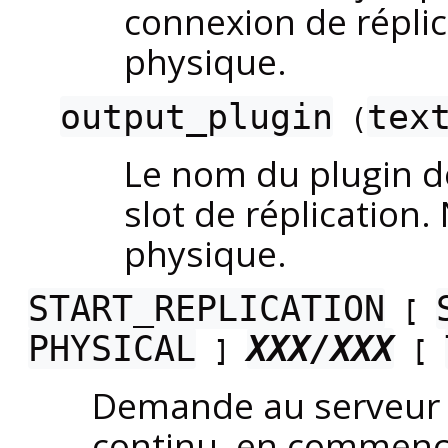
connexion de réplica
physique.
output_plugin
tex
(
Le nom du plugin de
slot de réplication. 
physique.
START_REPLICATION
[
PHYSICAL
XXX/XXX
]
[
Demande au serveur 
continu, en commença