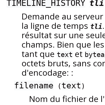
TIMELINE_HISTORY
tli
Demande au serveur l'
la ligne de temps
tli
résultat sur une seul
champs. Bien que les
tant que
et
text
bytea
octets bruts, sans c
d'encodage: :
filename
text
(
)
Nom du fichier de l'