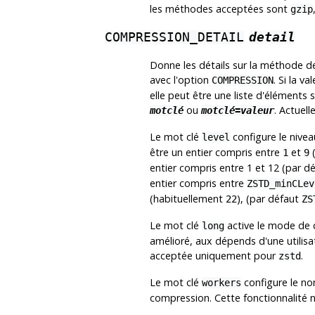
les méthodes acceptées sont
gzip
COMPRESSION_DETAIL
detail
Donne les détails sur la méthode de
avec l'option
. Si la v
COMPRESSION
elle peut être une liste d'éléments
ou
. Actuel
motclé
motclé=valeur
Le mot clé
configure le nive
level
être un entier compris entre
et
(
1
9
entier compris entre 1 et 12 (par d
entier compris entre
ZSTD_minCLev
(habituellement
), (par défaut
22
ZS
Le mot clé
active le mode de 
long
amélioré, aux dépends d'une utilis
acceptée uniquement pour
.
zstd
Le mot clé
configure le nom
workers
compression. Cette fonctionnalité 