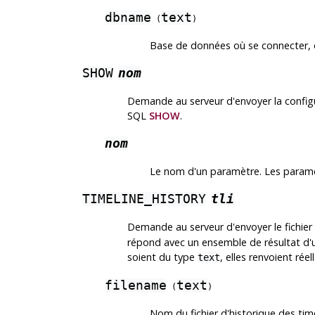
dbname
text
(
)
Base de données où se connecter,
SHOW
nom
Demande au serveur d'envoyer la configu
SQL
SHOW
.
nom
Le nom d'un paramètre. Les param
TIMELINE_HISTORY
tli
Demande au serveur d'envoyer le fichier 
répond avec un ensemble de résultat d'
soient du type
, elles renvoient ré
text
filename
text
(
)
Nom du fichier d'historique des ti