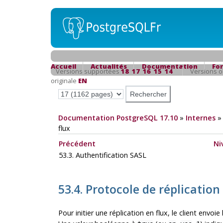
Accueil
Actualités
Documentation
Fo
Versions supportées
18
17
16
15
14
Versions 
originale
EN
Documentation PostgreSQL 17.10
»
Internes
flux
Précédent
Ni
53.3. Authentification SASL
53.4. Protocole de réplication
Pour initier une réplication en flux, le client envoi