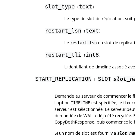
slot_type
text
(
)
Le type du slot de réplication, soit
restart_lsn
text
(
)
Le
du slot de réplicat
restart_lsn
restart_tli
int8
(
)
L'identifiant de timeline associé av
START_REPLICATION
SLOT
slot_n
[
Demande au serveur de commencer le f
l'option
est spécifiée, le flux
TIMELINE
serveur est sélectionnée. Le serveur peu
demandée de WAL a déjà été recyclée. E
CopyBothResponse, puis commence le flu
Si un nom de slot est fourni via
slot_na