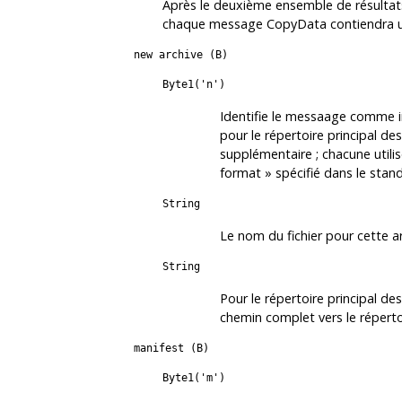
Après le deuxième ensemble de résulta
chaque message CopyData contiendra un
new archive (B)
Byte1('n')
Identifie le messaage comme ind
pour le répertoire principal d
supplémentaire ; chacune utilis
format
»
spécifié dans le stan
String
Le nom du fichier pour cette ar
String
Pour le répertoire principal de
chemin complet vers le répertoi
manifest (B)
Byte1('m')