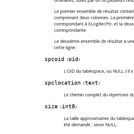
ordinaires, suivis par un ou plusieurs r
Le premier ensemble de résultat contient
comprenant deux colonnes. La première 
correspondant à XLogRecPtr, et la deuxiè
correspondante.
Le deuxième ensemble de résultat a une 
cette ligne :
spcoid
oid
(
)
L'OID du tablespace, ou NULL s'il s'
spclocation
text
(
)
Le chemin complet du répertoire du 
size
int8
(
)
La taille approximative du tablespac
été demandé ; sinon NULL.