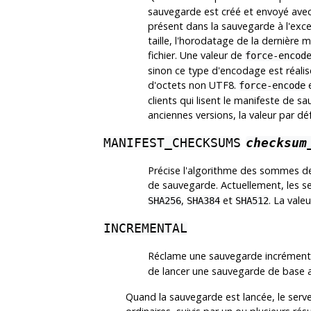
sauvegarde est créé et envoyé avec 
présent dans la sauvegarde à l'except
taille, l'horodatage de la dernièr
fichier. Une valeur de
force-encod
sinon ce type d'encodage est réali
d'octets non UTF8.
e
force-encode
clients qui lisent le manifeste de s
anciennes versions, la valeur par d
MANIFEST_CHECKSUMS
checksum
Précise l'algorithme des sommes de 
de sauvegarde. Actuellement, les s
,
et
. La vale
SHA256
SHA384
SHA512
INCREMENTAL
Réclame une sauvegarde incrémen
de lancer une sauvegarde de base a
Quand la sauvegarde est lancée, le serv