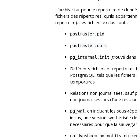
L'archive tar pour le répertoire de donn
fichiers des répertoires, qu'ils appartie
répertoire). Les fichiers exclus sont :
postmaster.pid
postmaster.opts
(trouvé dans 
pg_internal.init
Différents fichiers et répertoire
PostgreSQL, tels que les fichie
temporaires.
Relations non journalisées, sauf po
non journalisés lors d'une restaur
, en incluant les sous-rép
pg_wal
inclus, une version synthétisée d
nécessaires pour que la sauvegar
,
,
pg_dynshmem
pg_notify
pg_re