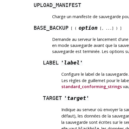
UPLOAD_MANIFEST
Charge un manifeste de sauvegarde pou
BASE_BACKUP
option
[ (
[, ...] ) ]
Demande au serveur le lancement d'une
en mode sauvegarde avant que la sauve
sauvegarde est terminée. Les options su
LABEL
'label'
Configure le label de la sauvegarde.
Les règles de guillemet pour le la
standard_conforming_strings
va
TARGET
'target'
Indique au serveur où envoyer la sau
défaut), les données de la sauvegar
la sauvegarde sont écrites sur le se
elle vaut
, les données d
blackhole