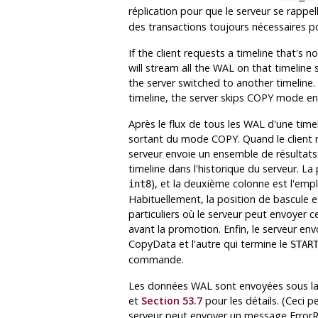
réplication pour que le serveur se rapp
des transactions toujours nécessaires po
If the client requests a timeline that's no
will stream all the WAL on that timeline
the server switched to another timeline. 
timeline, the server skips COPY mode ent
Après le flux de tous les WAL d'une timeli
sortant du mode COPY. Quand le client re
serveur envoie un ensemble de résultats 
timeline dans l'historique du serveur. La 
), et la deuxième colonne est l'em
int8
Habituellement, la position de bascule es
particuliers où le serveur peut envoyer c
avant la promotion. Enfin, le serveur 
CopyData et l'autre qui termine le
STAR
commande.
Les données WAL sont envoyées sous la
et
Section 53.7
pour les détails. (Ceci p
serveur peut envoyer un message ErrorRe