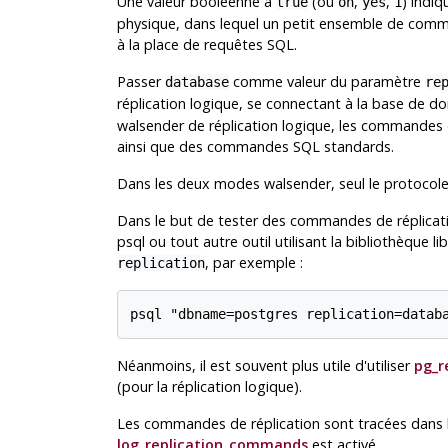
Une valeur booléenne à
(ou
,
,
) indi
true
on
yes
1
physique, dans lequel un petit ensemble de comma
à la place de requêtes SQL.
Passer
comme valeur du paramètre
database
re
réplication logique, se connectant à la base de d
walsender de réplication logique, les commandes 
ainsi que des commandes SQL standards.
Dans les deux modes walsender, seul le protocole 
Dans le but de tester des commandes de réplication
psql
ou tout autre outil utilisant la bibliothèque
li
, par exemple :
replication
Néanmoins, il est souvent plus utile d'utiliser
pg_r
(pour la réplication logique).
Les commandes de réplication sont tracées dans l
log_replication_commands
est activé.