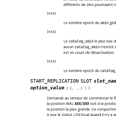
différents de zéro pourraient r
Int32
Le nombre epoch du
glob
xmin
Int32
Le
le plus bas d
catalog_xmin
aucun
n'existe 
catalog_xmin
est en cours de désactivation.
Int32
Le nombre epoch du
catalog
START_REPLICATION
SLOT
slot_na
option_value
] [, ...] ) ]
Demande au serveur de commencer le flu
la position WAL
soit à la posit
XXX/XXX
la position la plus grande. Ce comporteme
à jour le statut LSN local quand il n'y