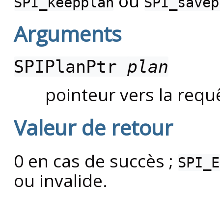
ou
SPI_keepplan
SPI_savep
Arguments
SPIPlanPtr
plan
pointeur vers la requê
Valeur de retour
0 en cas de succès ;
SPI_E
ou invalide.