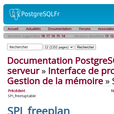
Accueil
Actualités
Documentation
Forums
Associatio
Versions supportées
18
17
16
15
14
Versions obsolètes
13
12
Documentation PostgreS
serveur
»
Interface de p
Gestion de la mémoire
»
Précédent
N
SPI_freetuptable
SPI_freeplan